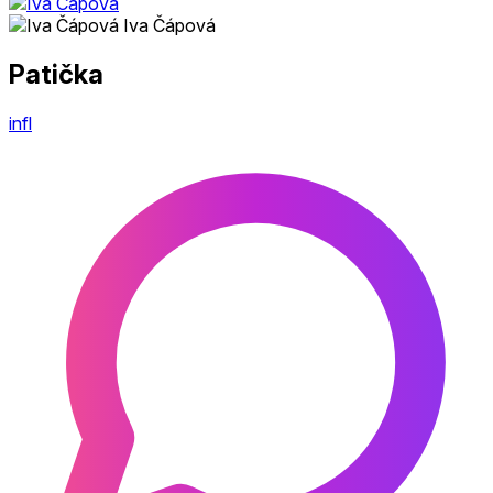
Iva Čápová
Patička
infl