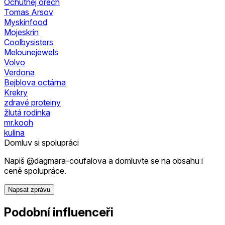
Ochutnej ořech
Tomas Arsov
Myskinfood
Mojeskrin
Coolbysisters
Melounejewels
Volvo
Verdona
Bejblova octárna
Krekry
zdravé proteiny
žlutá rodinka
mr.kooh
kulina
Domluv si spolupráci
Napiš @dagmara-coufalova a domluvte se na obsahu i
ceně spolupráce.
Napsat zprávu
Podobní influenceři