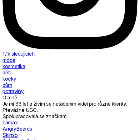
1,1k
sledujících
móda
kosmetika
děti
kočky
dům
potraviny
O mně
Je mi 33 let a živím se natáčením videí pro různé klienty.
Převážně UGC.
Spolupracovala se značkami
Lamax
AngryBeards
Skinso