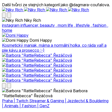
Další tvůrci ze stejných kategorií jako @dagmara-coufalova.
Niky Rich
instagram influencer, beaauty , mom life , lifestyle , fashion ,
home
Domi Happy
Kosmetický maniak, máma a normální holka, co ráda vaří a
pije kávu a prosecco :-)
Barbora
"RattieRebecca" Řezáčová
Praha | Twitch Streamer & Gaming | Jezdectví & Bouldering
| Animals | Fashion | GenZ