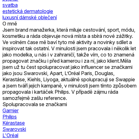
svatba
estetická dermatologie
luxusní dámské oblečení
O mně
Jsem brand manažerka, která miluje cestování, sport, módu,
kosmetiku a ráda objevuje nová místa a sbírá nové zážitky.
Ve volném čase mě baví tyto mé aktivity a novinky sdílet a
inspirovat tak ostatní. V minulosti jsem pracovala i několik let
jako modelka, u nás i v zahraničí, takže vím, co to znamená
propagovat značku i před kamerou i za ní, jako klient.Měla
jsem už tu čest spolupracovat jako influencer se značkami
jako jsou Swarovski, Apart, L’Oréal Paris, Douglas,
Kerastáse, Kiehls, Liyoga, aktuálně spolupracuji se Swappie
a jsem tváří jejich kampaně, v minulosti jsem tímto způsobem
propagovala i kartáček Philips. V případě zájmu ráda
samozřejmě zašlu reference.
Spolupracovala se značkami
Garnier
Philips
Kérastase
Swarovski
L'Oréal