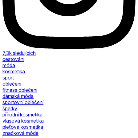
7,3k
sledujících
cestování
móda
kosmetika
sport
oblečení
fitness oblečení
dámská móda
sportovní oblečení
šperky
přírodní kosmetika
vlasová kosmetika
pleťová kosmetika
značková móda