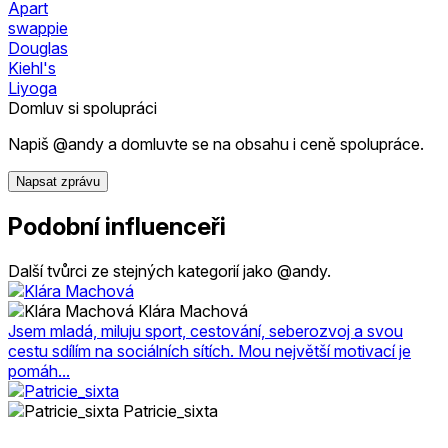
Apart
swappie
Douglas
Kiehl's
Liyoga
Domluv si spolupráci
Napiš @andy a domluvte se na obsahu i ceně spolupráce.
Napsat zprávu
Podobní influenceři
Další tvůrci ze stejných kategorií jako @andy.
Klára Machová
Jsem mladá, miluju sport, cestování, seberozvoj a svou
cestu sdílím na sociálních sítích. Mou největší motivací je
pomáh...
Patricie_sixta