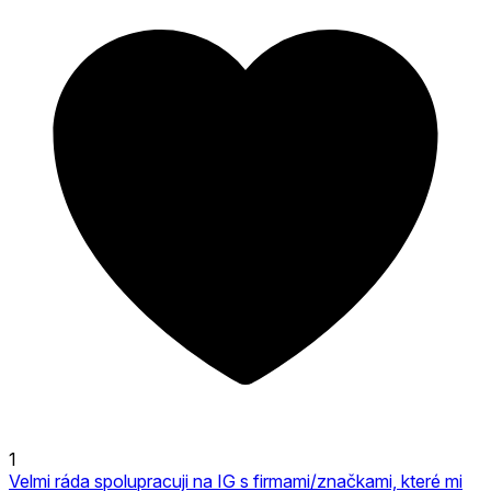
1
Velmi ráda spolupracuji na IG s firmami/značkami, které mi