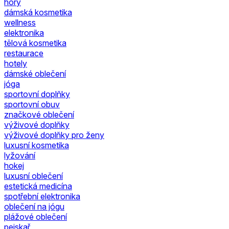
hory
dámská kosmetika
wellness
elektronika
tělová kosmetika
restaurace
hotely
dámské oblečení
jóga
sportovní doplňky
sportovní obuv
značkové oblečení
výživové doplňky
výživové doplňky pro ženy
luxusní kosmetika
lyžování
hokej
luxusní oblečení
estetická medicína
spotřební elektronika
oblečení na jógu
plážové oblečení
pejskař