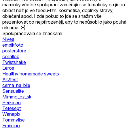
maminky,včetně spoluprácí zaměřující se tematicky na jinou
oblast než je ve feedu-tzn. kosmetika, doplňky stravy,
oblečení apod. I zde pokud to jde se snažím vše
prezentovat co nejpřirozeněji, aby to nepůsobilo jako pouhá
reklama. :-)
Spolupracovala se značkami
Nivea
empikfoto
posterstore
collalloc
Twistshake
Leros
Healthy homemade sweets
All2test
cerna_na_bile
Sensualite
Mimmo_cz_sk
Perkman
Tetesept
Wanapix
Tommylise
Emimino