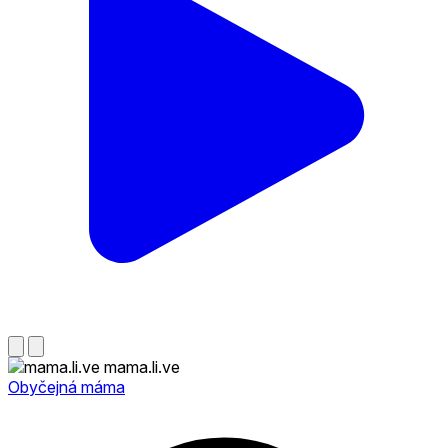
mama.li.ve
Obyčejná máma