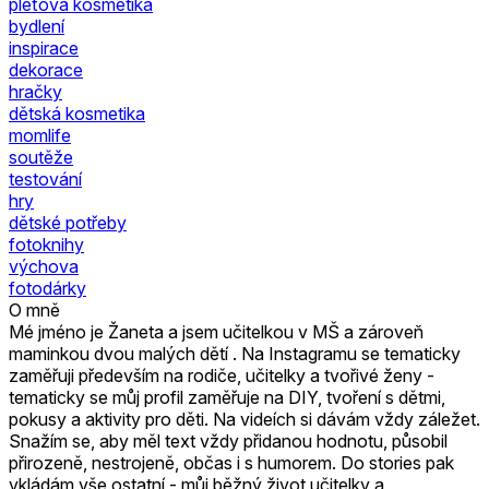
pleťová kosmetika
bydlení
inspirace
dekorace
hračky
dětská kosmetika
momlife
soutěže
testování
hry
dětské potřeby
fotoknihy
výchova
fotodárky
O mně
Mé jméno je Žaneta a jsem učitelkou v MŠ a zároveň
maminkou dvou malých dětí . Na Instagramu se tematicky
zaměřuji především na rodiče, učitelky a tvořivé ženy -
tematicky se můj profil zaměřuje na DIY, tvoření s dětmi,
pokusy a aktivity pro děti. Na videích si dávám vždy záležet.
Snažím se, aby měl text vždy přidanou hodnotu, působil
přirozeně, nestrojeně, občas i s humorem. Do stories pak
vkládám vše ostatní - můj běžný život učitelky a