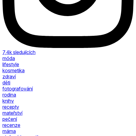
7,4k
sledujících
móda
lifestyle
kosmetika
zdraví
děti
fotografování
rodina
knihy
recepty
mateřství
pečení
recenze
máma