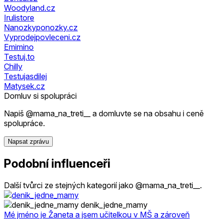
Woodyland.cz
Irulistore
Nanozkyponozky.cz
Vyprodejpovleceni.cz
Emimino
Testuj.to
Chilly
Testujasdilej
Matysek.cz
Domluv si spolupráci
Napiš @mama_na_treti__ a domluvte se na obsahu i ceně
spolupráce.
Napsat zprávu
Podobní influenceři
Další tvůrci ze stejných kategorií jako @mama_na_treti__.
denik_jedne_mamy
Mé jméno je Žaneta a jsem učitelkou v MŠ a zároveň