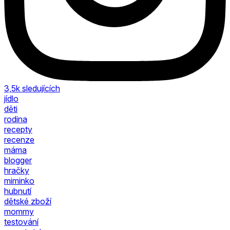
3,5k
sledujících
jídlo
děti
rodina
recepty
recenze
máma
blogger
hračky
miminko
hubnutí
dětské zboží
mommy
testování