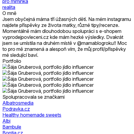
pro miminka
realita
O mně
Jsem obyčejná máma tří úžasných dětí. Na mém instagramu
najdete příspěvky ze života matky, různé tipy/recenze.
Momentálně mám dlouhodobou spolupráci s e-shopem
vyprodejpovleceni.cz kde mám hezké výsledky. Dvakrát
jsem se umístila na druhém místě v @mamablogroku!! Moc
to pro mě znamená a alespoň vím, že můj profil/příspěvky
mé sledující baví.
Portfolio
Spolupracovala se značkami
Albatrosmedia
Podravka.cz
Healthy homemade sweets
Albi
Bambule
Bontia.cz