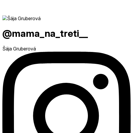
@mama_na_treti__
Šája Gruberová