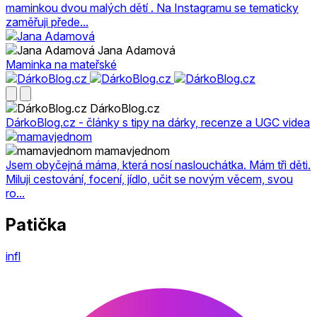
maminkou dvou malých dětí . Na Instagramu se tematicky
zaměřuji přede...
Jana Adamová
Maminka na mateřské
DárkoBlog.cz
DárkoBlog.cz - články s tipy na dárky, recenze a UGC videa
mamavjednom
Jsem obyčejná máma, která nosí naslouchátka. Mám tři děti.
Miluji cestování, focení, jídlo, učit se novým věcem, svou
ro...
Patička
infl