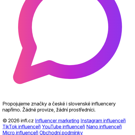
Propojujeme značky a české i slovenské influencery
napřímo. Žádné provize, žádní prostředníci.
© 2026 infl.cz
Influencer marketing
Instagram influenceři
TikTok influenceři
YouTube influenceři
Nano influenceři
Micro influenceři
Obchodní podmínky