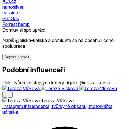
ACI.cz
nanosilver
cassida
GasGas
Forrest hemp
Domluv si spolupráci
Napiš @eliska-keliska a domluvte se na obsahu i ceně
spolupráce.
Napsat zprávu
Podobní influenceři
Další tvůrci ze stejných kategorií jako @eliska-keliska.
Tereza Vlčková
Instagram influencerka, tvůrkyně obsahu, motorkářka,
učitelka