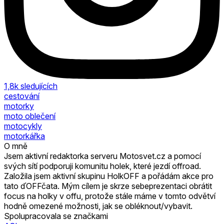
1,8k
sledujících
cestování
motorky
moto oblečení
motocykly
motorkářka
O mně
Jsem aktivní redaktorka serveru Motosvet.cz a pomocí
svých sítí podporuji komunitu holek, které jezdí offroad.
Založila jsem aktivní skupinu HolkOFF a pořádám akce pro
tato ďOFFčata. Mým cílem je skrze sebeprezentaci obrátit
focus na holky v offu, protože stále máme v tomto odvětví
hodně omezené možnosti, jak se obléknout/vybavit.
Spolupracovala se značkami