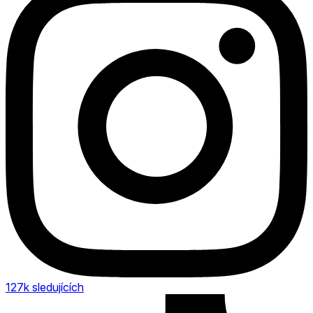
127k
sledujících