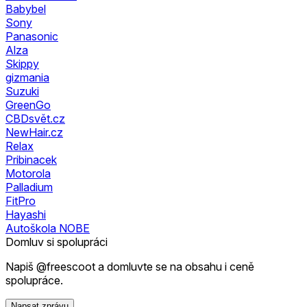
Babybel
Sony
Panasonic
Alza
Skippy
gizmania
Suzuki
GreenGo
CBDsvět.cz
NewHair.cz
Relax
Pribinacek
Motorola
Palladium
FitPro
Hayashi
Autoškola NOBE
Domluv si spolupráci
Napiš @freescoot a domluvte se na obsahu i ceně
spolupráce.
Napsat zprávu