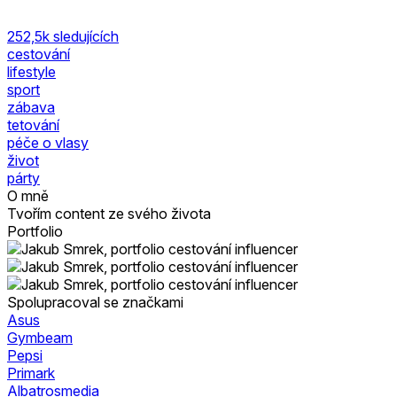
252,5k
sledujících
cestování
lifestyle
sport
zábava
tetování
péče o vlasy
život
párty
O mně
Tvořím content ze svého života
Portfolio
Spolupracoval se značkami
Asus
Gymbeam
Pepsi
Primark
Albatrosmedia