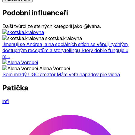
Podobní influenceři
Další tvůrci ze stejných kategorií jako @ivana.
skotska.kralovna
Jmenuji se Andrea, a na sociálních sítích se věnuji rychlým,
dostupným receptům a storytellingu, který dobře funguje u
m...
Alena Vorobei
Som mladý UGC creator Mám veľa nápadov pre videa
Patička
infl