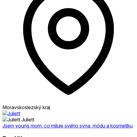
Moravskoslezský kraj
Juliett
Jsem young mom, co miluje svého syna, módu a kosmetiku