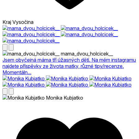
Kraj Vysočina
mama_dvou_holcicek__
Jsem obyčejná máma tří úžasných dětí. Na mém instagramu
najdete příspěvky ze života matky, různé tipy/recenze.
Momentáln...
Monika Kubjatko