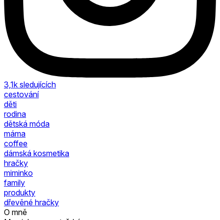
3,1k
sledujících
cestování
děti
rodina
dětská móda
máma
coffee
dámská kosmetika
hračky
miminko
family
produkty
dřevěné hračky
O mně