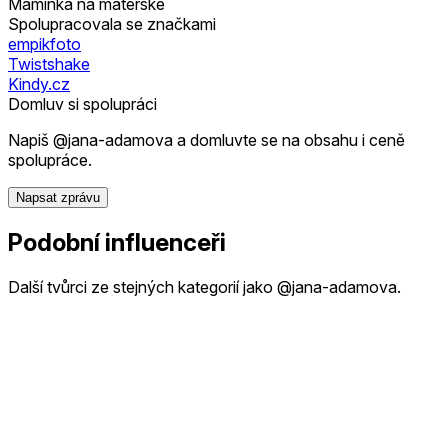
Maminka na mateřské
Spolupracovala se značkami
empikfoto
Twistshake
Kindy.cz
Domluv si spolupráci
Napiš @jana-adamova a domluvte se na obsahu i ceně
spolupráce.
Napsat zprávu
Podobní influenceři
Další tvůrci ze stejných kategorií jako @jana-adamova.