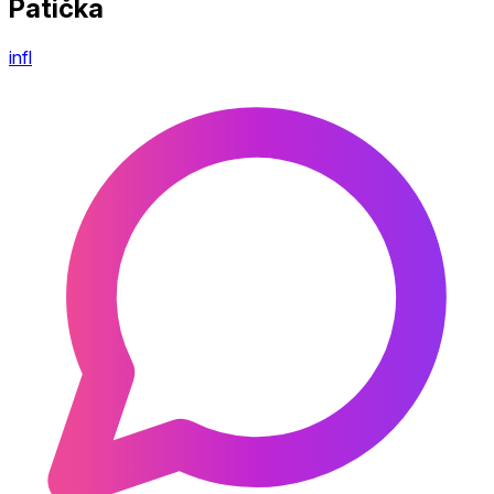
Patička
infl