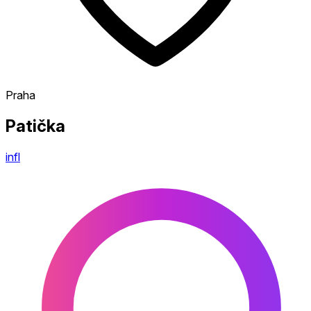
Praha
Patička
infl