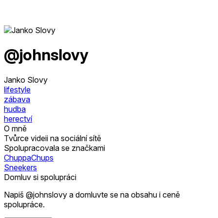
@johnslovy
Janko Slovy
lifestyle
zábava
hudba
herectví
O mně
Tvůrce videii na sociální sítě
Spolupracovala se značkami
ChuppaChups
Sneekers
Domluv si spolupráci
Napiš @johnslovy a domluvte se na obsahu i ceně
spolupráce.