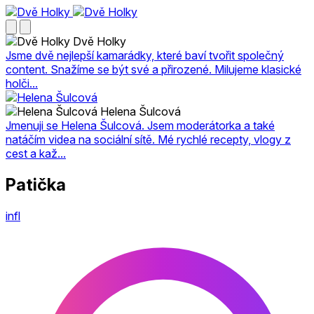
Dvě Holky
Jsme dvě nejlepší kamarádky, které baví tvořit společný
content. Snažíme se být své a přirozené. Milujeme klasické
holči...
Helena Šulcová
Jmenuji se Helena Šulcová. Jsem moderátorka a také
natáčím videa na sociální sítě. Mé rychlé recepty, vlogy z
cest a kaž...
Patička
infl