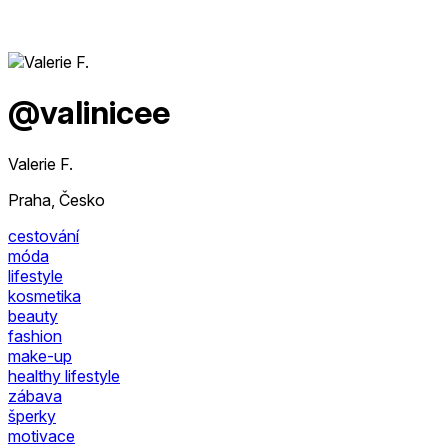
@valinicee
Valerie F.
Praha, Česko
cestování
móda
lifestyle
kosmetika
beauty
fashion
make-up
healthy lifestyle
zábava
šperky
motivace