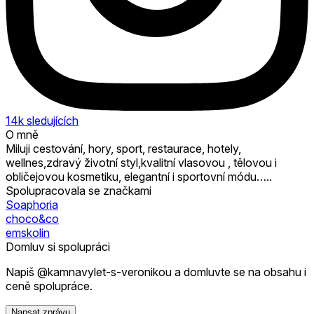
14k
sledujících
O mně
Miluji cestování, hory, sport, restaurace, hotely,
wellnes,zdravý životní styl,kvalitní vlasovou , tělovou i
obličejovou kosmetiku, elegantní i sportovní módu…..
Spolupracovala se značkami
Soaphoria
choco&co
emskolin
Domluv si spolupráci
Napiš @kamnavylet-s-veronikou a domluvte se na obsahu i
ceně spolupráce.
Napsat zprávu