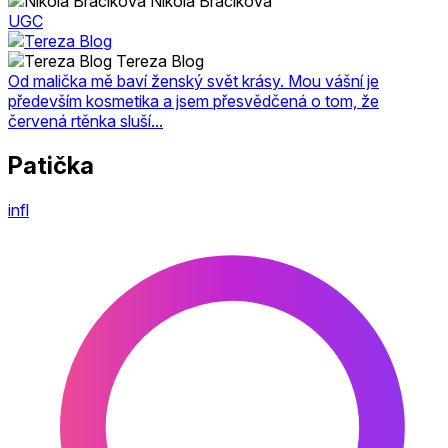
Nikola Bračíková
UGC
Tereza Blog
Od malička mě baví ženský svět krásy. Mou vášní je
především kosmetika a jsem přesvědčená o tom, že
červená rtěnka sluší...
Patička
infl