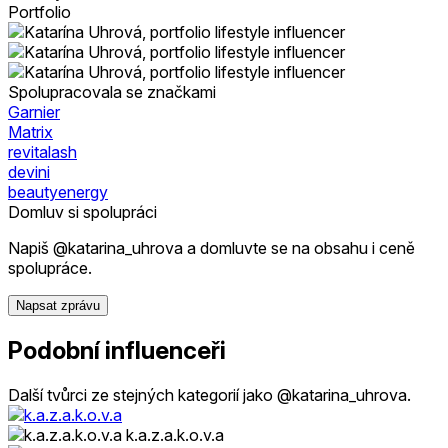
Portfolio
Spolupracovala se značkami
Garnier
Matrix
revitalash
devini
beautyenergy
Domluv si spolupráci
Napiš @katarina_uhrova a domluvte se na obsahu i ceně
spolupráce.
Napsat zprávu
Podobní influenceři
Další tvůrci ze stejných kategorií jako @katarina_uhrova.
k.a.z.a.k.o.v.a