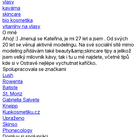
vlasy
kavárna
skincare
bio kosmetika
vitamíny na vlasy
O mně
Ahoj! :) Jmenuji se Kateřina, je mi 27 let a jsem . Od svých
20 let se věnuji aktivně modelingu. Na své sociální sítě mimo
modeling přidávám také beauty&amp;skincare tipy a jelikož
jsem velký milovník kávy, tak i tu u mě najdete, včetně tipů
kde si v Ostravě nejlépe vychutnat kafíčko.
Spolupracovala se značkami
Lush
Rowenta
Batiste
St. Moriz
Gabriella Salvete
Kneipp
Kupkosmetiku.cz
Upraženo
Skinso
Phonecology
Domluv si spolupráci