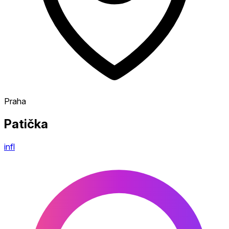
Praha
Patička
infl