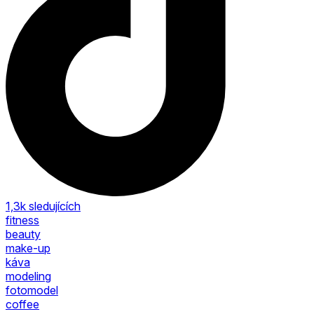
1,3k
sledujících
fitness
beauty
make-up
káva
modeling
fotomodel
coffee