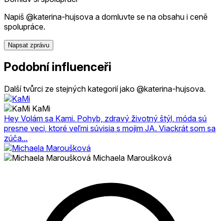
Napiš @katerina-hujsova a domluvte se na obsahu i ceně
spolupráce.
Napsat zprávu
Podobní influenceři
Další tvůrci ze stejných kategorií jako @katerina-hujsova.
KaMi
Hey Volám sa Kami. Pohyb, zdravý životný štýl, móda sú
presne veci, ktoré veľmi súvisia s mojim JA. Viackrát som sa
zúča...
Michaela Maroušková