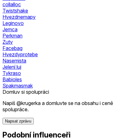
collalloc
Twistshake
Hvezdnemapy
Leginovo
Jemca
Perkman
Zuty
Facebag
Hvezdyprotebe
Nasemista
Jelení luj
Tykraso
Babioles
Spakmasmak
Domluv si spolupráci
Napiš @krugerka a domluvte se na obsahu i ceně
spolupráce.
Napsat zprávu
Podobní influenceři