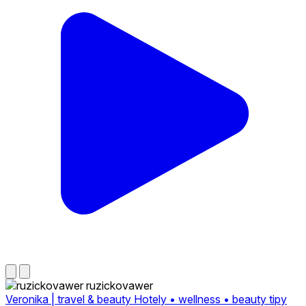
ruzickovawer
Veronika | travel & beauty Hotely • wellness • beauty tipy