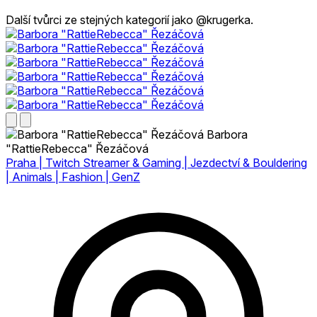
Další tvůrci ze stejných kategorií jako @krugerka.
Barbora
"RattieRebecca" Řezáčová
Praha | Twitch Streamer & Gaming | Jezdectví & Bouldering
| Animals | Fashion | GenZ