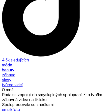
4,5k
sledujících
móda
beauty
zábava
vlasy
tvůrce videí
O mně
Ráda se zapojuji do smysluplných spoluprací :-) a tvořím
zábavná videa na tiktoku.
Spolupracovala se značkami
empikfoto