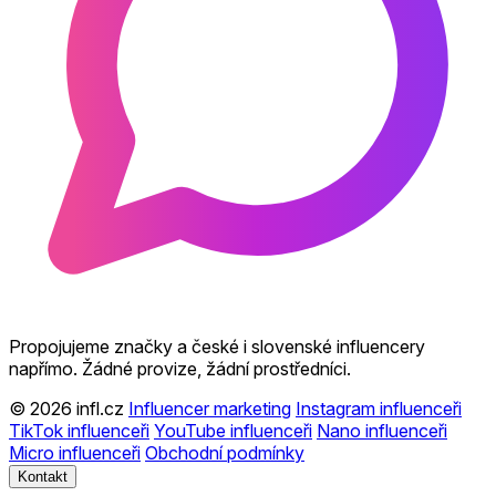
Propojujeme značky a české i slovenské influencery
napřímo. Žádné provize, žádní prostředníci.
© 2026 infl.cz
Influencer marketing
Instagram influenceři
TikTok influenceři
YouTube influenceři
Nano influenceři
Micro influenceři
Obchodní podmínky
Kontakt