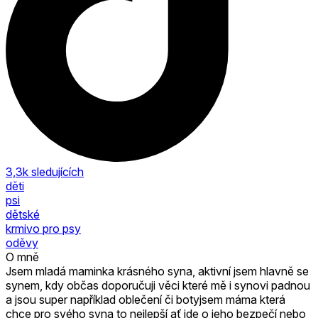
3,3k
sledujících
děti
psi
dětské
krmivo pro psy
oděvy
O mně
Jsem mladá maminka krásného syna, aktivní jsem hlavně se
synem, kdy občas doporučuji věci které mě i synovi padnou
a jsou super například oblečení či botyjsem máma která
chce pro svého syna to nejlepší ať jde o jeho bezpečí nebo