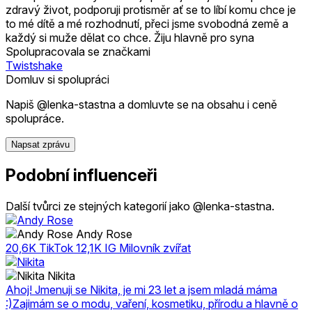
zdravý život, podporuji protisměr ať se to líbí komu chce je
to mé dítě a mé rozhodnutí, přeci jsme svobodná země a
každý si muže dělat co chce. Žiju hlavně pro syna
Spolupracovala se značkami
Twistshake
Domluv si spolupráci
Napiš @lenka-stastna a domluvte se na obsahu i ceně
spolupráce.
Napsat zprávu
Podobní influenceři
Další tvůrci ze stejných kategorií jako @lenka-stastna.
Andy Rose
20,6K TikTok 12,1K IG Milovník zvířat
Nikita
Ahoj! Jmenuji se Nikita, je mi 23 let a jsem mladá máma
:)Zajimám se o modu, vaření, kosmetiku, přírodu a hlavně o