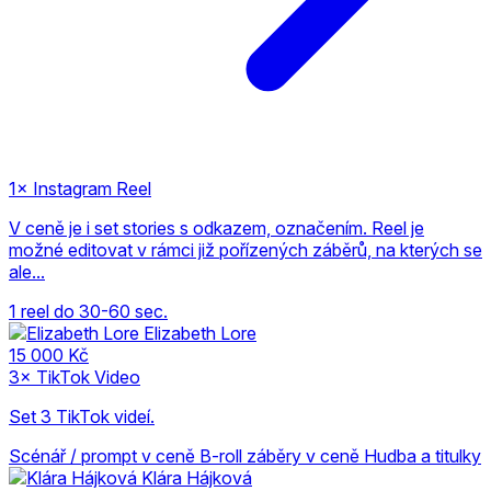
1× Instagram Reel
V ceně je i set stories s odkazem, označením. Reel je
možné editovat v rámci již pořízených záběrů, na kterých se
ale...
1 reel do 30-60 sec.
Elizabeth Lore
15 000 Kč
3× TikTok Video
Set 3 TikTok videí.
Scénář / prompt v ceně
B-roll záběry v ceně
Hudba a titulky
Klára Hájková