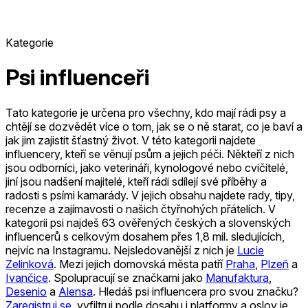
Kategorie
Psi influenceři
Tato kategorie je určena pro všechny, kdo mají rádi psy a
chtějí se dozvědět více o tom, jak se o ně starat, co je baví a
jak jim zajistit šťastný život. V této kategorii najdete
influencery, kteří se věnují psům a jejich péči. Někteří z nich
jsou odborníci, jako veterináři, kynologové nebo cvičitelé,
jiní jsou nadšení majitelé, kteří rádi sdílejí své příběhy a
radosti s psími kamarády. V jejich obsahu najdete rady, tipy,
recenze a zajímavosti o našich čtyřnohých přátelích.
V
kategorii psi najdeš 63 ověřených českých a slovenských
influencerů s celkovým dosahem přes 1,8 mil. sledujících,
nejvíc na Instagramu.
Nejsledovanější z nich je
Lucie
Zelinková
.
Mezi jejich domovská města patří
Praha
,
Plzeň
a
Ivančice
.
Spolupracují se značkami jako
Manufaktura
,
Desenio
a
Alensa
.
Hledáš psi influencera pro svou značku?
Zaregistruj se
, vyfiltruj podle dosahu i platformy a oslov je