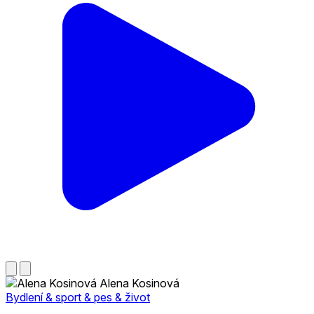
Alena Kosinová
Bydlení & sport & pes & život