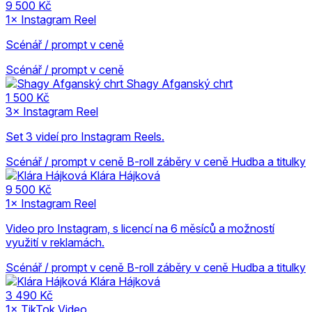
9 500 Kč
1× Instagram Reel
Scénář / prompt v ceně
Scénář / prompt v ceně
Shagy Afganský chrt
1 500 Kč
3× Instagram Reel
Set 3 videí pro Instagram Reels.
Scénář / prompt v ceně
B-roll záběry v ceně
Hudba a titulky
Klára Hájková
9 500 Kč
1× Instagram Reel
Video pro Instagram, s licencí na 6 měsíců a možností
využití v reklamách.
Scénář / prompt v ceně
B-roll záběry v ceně
Hudba a titulky
Klára Hájková
3 490 Kč
1× TikTok Video