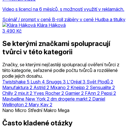
Video s licencí na 6 měsíců, s možností využití v reklamách.
Scénář / prompt v ceně
B-roll záběry v ceně
Hudba a titulky
Klára Hájková
3 490 Kč
Se kterými značkami spolupracují
tvůrci v této kategorii
Značky, se kterými nejčastěji spolupracují ověření tvůrci z
této kategorie, seřazené podle počtu tvůrců a rozdělené
podle jejich dosahu.
Twistshake
5
Lush
4
Snuggs
3
L'Oréal
3
Svět Plodů
2
Manufaktura
2
Astrid
2
Mixano
2
Kneipp
2
Sensualite
2
Chilly
2
mix.it
2
Yves Rocher
2
Garnier
2
FAnn
2
Pepsi
2
Maybelline New York
2
dm drogerie markt
2
Daniel
Wellington
2
Mary Kay
2
Nano
Micro
Střední
Makro
Mega
Často kladené otázky