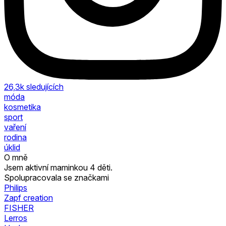
26,3k
sledujících
móda
kosmetika
sport
vaření
rodina
úklid
O mně
Jsem aktivní maminkou 4 děti.
Spolupracovala se značkami
Philips
Zapf creation
FISHER
Lerros