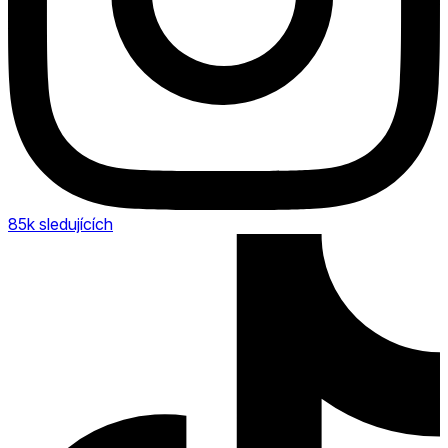
85k
sledujících