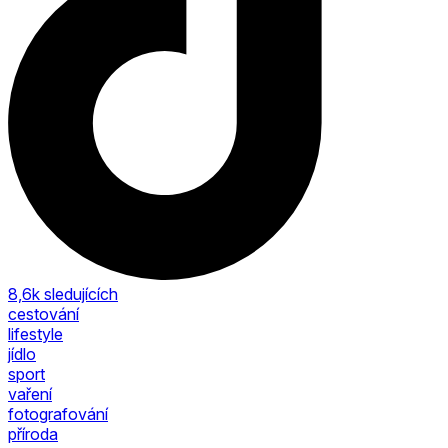
8,6k
sledujících
cestování
lifestyle
jídlo
sport
vaření
fotografování
příroda