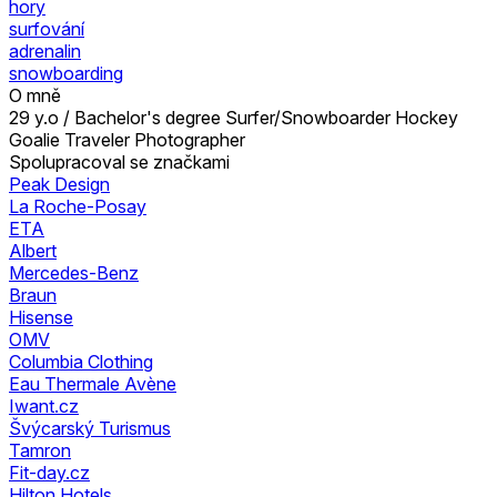
hory
surfování
adrenalin
snowboarding
O mně
29 y.o / Bachelor's degree Surfer/Snowboarder Hockey
Goalie Traveler Photographer
Spolupracoval se značkami
Peak Design
La Roche-Posay
ETA
Albert
Mercedes-Benz
Braun
Hisense
OMV
Columbia Clothing
Eau Thermale Avène
Iwant.cz
Švýcarský Turismus
Tamron
Fit-day.cz
Hilton Hotels