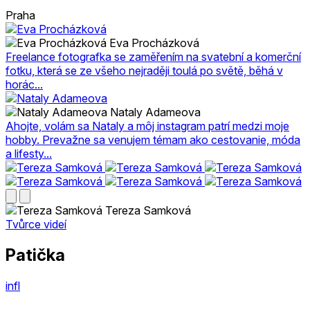
Praha
Eva Procházková
Freelance fotografka se zaměřením na svatební a komerční
fotku, která se ze všeho nejraději toulá po světě, běhá v
horác...
Nataly Adameova
Ahojte, volám sa Nataly a môj instagram patrí medzi moje
hobby. Prevažne sa venujem témam ako cestovanie, móda
a lifesty...
Tereza Samková
Tvůrce videí
Patička
infl