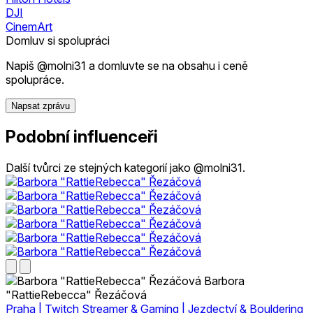
DJI
CinemArt
Domluv si spolupráci
Napiš @molni31 a domluvte se na obsahu i ceně
spolupráce.
Napsat zprávu
Podobní influenceři
Další tvůrci ze stejných kategorií jako @molni31.
Barbora
"RattieRebecca" Řezáčová
Praha | Twitch Streamer & Gaming | Jezdectví & Bouldering