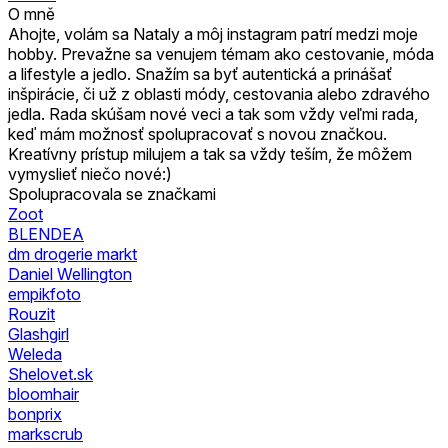
O mně
Ahojte, volám sa Nataly a môj instagram patrí medzi moje
hobby. Prevažne sa venujem témam ako cestovanie, móda
a lifestyle a jedlo. Snažím sa byť autentická a prinášať
inšpirácie, či už z oblasti módy, cestovania alebo zdravého
jedla. Rada skúšam nové veci a tak som vždy veľmi rada,
keď mám možnosť spolupracovať s novou značkou.
Kreatívny prístup milujem a tak sa vždy teším, že môžem
vymyslieť niečo nové:)
Spolupracovala se značkami
Zoot
BLENDEA
dm drogerie markt
Daniel Wellington
empikfoto
Rouzit
Glashgirl
Weleda
Shelovet.sk
bloomhair
bonprix
markscrub