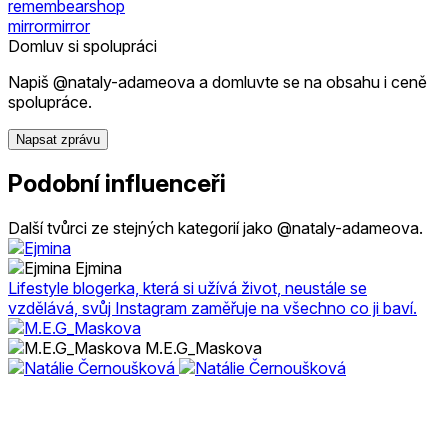
remembearshop
mirrormirror
Domluv si spolupráci
Napiš @nataly-adameova a domluvte se na obsahu i ceně
spolupráce.
Napsat zprávu
Podobní influenceři
Další tvůrci ze stejných kategorií jako @nataly-adameova.
Ejmina
Lifestyle blogerka, která si užívá život, neustále se
vzdělává, svůj Instagram zaměřuje na všechno co ji baví.
M.E.G_Maskova