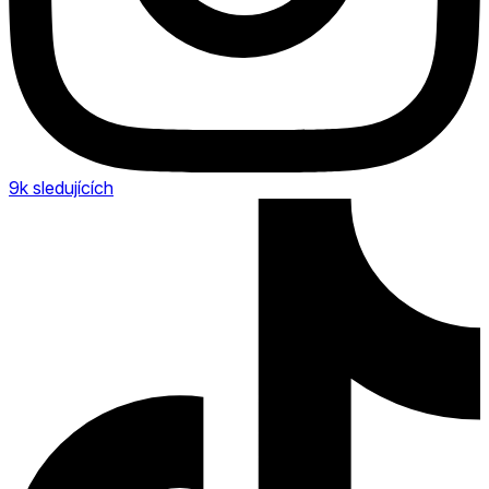
9k
sledujících