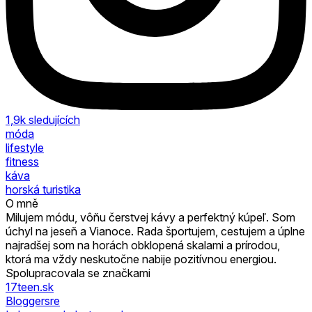
1,9k
sledujících
móda
lifestyle
fitness
káva
horská turistika
O mně
Milujem módu, vôňu čerstvej kávy a perfektný kúpeľ. Som
úchyl na jeseň a Vianoce. Rada športujem, cestujem a úplne
najradšej som na horách obklopená skalami a prírodou,
ktorá ma vždy neskutočne nabije pozitívnou energiou.
Spolupracovala se značkami
17teen.sk
Bloggersre