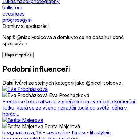
Lukasmacekphotography
ballistore
cccshoes
progressgym
Domluv si spolupráci
Napiš @nicol-solcova a domluvte se na obsahu i ceně
spolupráce.
Napsat zprávu
Podobní influenceři
Další tvůrci ze stejných kategorií jako @nicol-solcova.
Eva Procházková
Freelance fotografka se zaměřením na svatební a komerční
fotku, která se ze všeho nejraději toulá po světě, běhá v
horác...
Beáta Majerová
bea_majerova, 19 - cestování- fitness- lifestyleig:
bea_majerovatiktok: bea_majerova