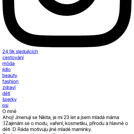
24,9k
sledujících
cestování
móda
jídlo
beauty
fashion
zdraví
děti
šperky
psi
O mně
Ahoj! Jmenuji se Nikita, je mi 23 let a jsem mladá máma
:)Zajimám se o modu, vaření, kosmetiku, přírodu a hlavně o
děti :D Ráda motivuju jiné mladé maminky.