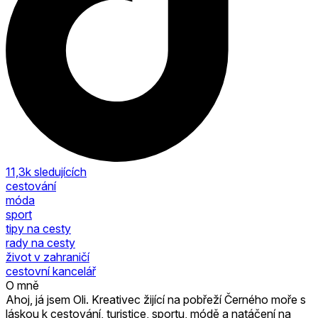
11,3k
sledujících
cestování
móda
sport
tipy na cesty
rady na cesty
život v zahraničí
cestovní kancelář
O mně
Ahoj, já jsem Oli. Kreativec žijící na pobřeží Černého moře s
láskou k cestování, turistice, sportu, módě a natáčení na