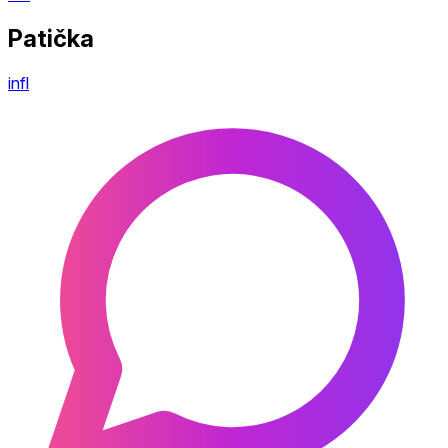
Patička
infl