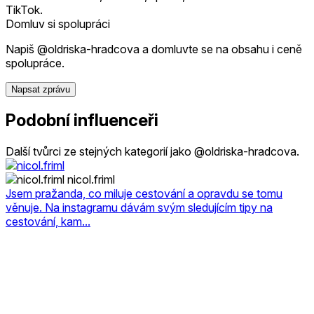
TikTok.
Domluv si spolupráci
Napiš @oldriska-hradcova a domluvte se na obsahu i ceně
spolupráce.
Napsat zprávu
Podobní influenceři
Další tvůrci ze stejných kategorií jako @oldriska-hradcova.
nicol.friml
Jsem pražanda, co miluje cestování a opravdu se tomu
věnuje. Na instagramu dávám svým sledujícím tipy na
cestování, kam...