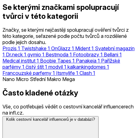
Se kterými značkami spolupracují
tvůrci v této kategorii
Značky, se kterými nejčastěji spolupracují ověření tvůrci z
této kategorie, seřazené podle počtu tvůrců a rozdělené
podle jejich dosahu.
Prozis
1
Twistshake
1
OnGlazz
1
Mident
1
Svatební magazin
1
Dr.neck
1
gymio
1
Bestmoda
1
Fotoobrazy
1
Bellani
1
Medical institut
1
Boobie Tapes
1
Panakeia
1
Pařížské
parfémy
1
čistý štít
1
modvil
1
kalkankingdomes
1
Francouzské parfemy
1
Itsmylife
1
Clash
1
Nano
Micro
Střední
Makro
Mega
Často kladené otázky
Vše, co potřebuješ vědět o cestovní kancelář influencerech
na infl.cz.
Kolik cestovní kancelář influencerů je v databázi?