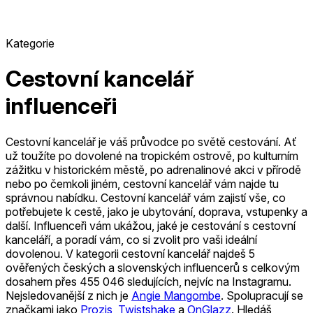
Kategorie
Cestovní kancelář
influenceři
Cestovní kancelář je váš průvodce po světě cestování. Ať
už toužíte po dovolené na tropickém ostrově, po kulturním
zážitku v historickém městě, po adrenalinové akci v přírodě
nebo po čemkoli jiném, cestovní kancelář vám najde tu
správnou nabídku. Cestovní kancelář vám zajistí vše, co
potřebujete k cestě, jako je ubytování, doprava, vstupenky a
další. Influenceři vám ukážou, jaké je cestování s cestovní
kanceláří, a poradí vám, co si zvolit pro vaši ideální
dovolenou.
V kategorii cestovní kancelář najdeš 5
ověřených českých a slovenských influencerů s celkovým
dosahem přes 455 046 sledujících, nejvíc na Instagramu.
Nejsledovanější z nich je
Angie Mangombe
.
Spolupracují se
značkami jako
Prozis
,
Twistshake
a
OnGlazz
.
Hledáš