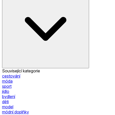
Související kategorie
cestování
móda
sport
jídlo
bydlení
děti
model
módní doplňky