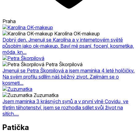
Praha
Karolína OK-makeup
Dobrý den. Jmenuji se Karolína a v internetovém světě
působím jako ok-makeup. Baví mě psaní, focení, kosmetika,
móda, kn...
Petra Škorpilová
Jmenuji se Petra Škorpilová a jsem maminka 4 leté holčičky.
Na svém profilu sdílím náš běžný zivot. Zajímám se o
kosmeti...
Zuzumatka
Jsem maminka 3 krásných synů a v první vlně Covidu, ve
třetím těhotenství, jsem se rozhodla sdílet svůj život na
sítích....
Patička