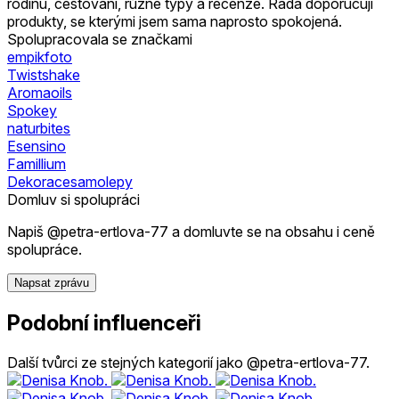
rodinu, cestování, různé typy a recenze. Ráda doporučuji
produkty, se kterými jsem sama naprosto spokojená.
Spolupracovala se značkami
empikfoto
Twistshake
Aromaoils
Spokey
naturbites
Esensino
Famillium
Dekoracesamolepy
Domluv si spolupráci
Napiš @petra-ertlova-77 a domluvte se na obsahu i ceně
spolupráce.
Napsat zprávu
Podobní influenceři
Další tvůrci ze stejných kategorií jako @petra-ertlova-77.