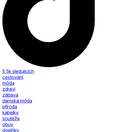
5,5k
sledujících
cestování
móda
zdraví
zábava
dámská móda
příroda
kabelky
soutěže
obuv
doplňky