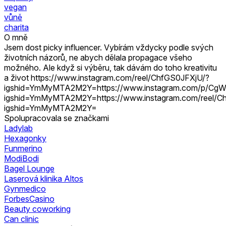
vegan
vůně
charita
O mně
Jsem dost picky influencer. Vybírám vždycky podle svých
životních názorů, ne abych dělala propagace všeho
možného. Ale když si výběru, tak dávám do toho kreativitu
a život https://www.instagram.com/reel/ChfGS0JFXjU/?
igshid=YmMyMTA2M2Y=https://www.instagram.com/p/CgW
igshid=YmMyMTA2M2Y=https://www.instagram.com/reel/C
igshid=YmMyMTA2M2Y=
Spolupracovala se značkami
Ladylab
Hexagonky
Funmerino
ModiBodi
Bagel Lounge
Laserová klinika Altos
Gynmedico
ForbesCasino
Beauty coworking
Can clinic