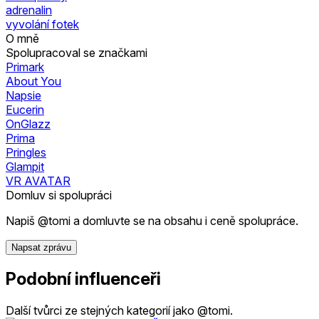
adrenalin
vyvolání fotek
O mně
Spolupracoval se značkami
Primark
About You
Napsie
Eucerin
OnGlazz
Prima
Pringles
Glampit
VR AVATAR
Domluv si spolupráci
Napiš @tomi a domluvte se na obsahu i ceně spolupráce.
Napsat zprávu
Podobní influenceři
Další tvůrci ze stejných kategorií jako @tomi.