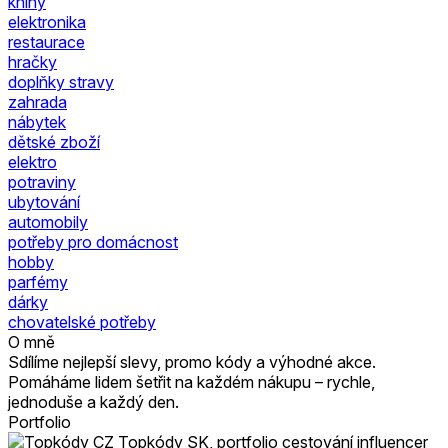
knihy
elektronika
restaurace
hračky
doplňky stravy
zahrada
nábytek
dětské zboží
elektro
potraviny
ubytování
automobily
potřeby pro domácnost
hobby
parfémy
dárky
chovatelské potřeby
O mně
Sdílíme nejlepší slevy, promo kódy a výhodné akce.
Pomáháme lidem šetřit na každém nákupu – rychle,
jednoduše a každý den.
Portfolio