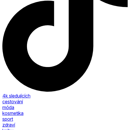
4k
sledujících
cestování
móda
kosmetika
sport
zdraví