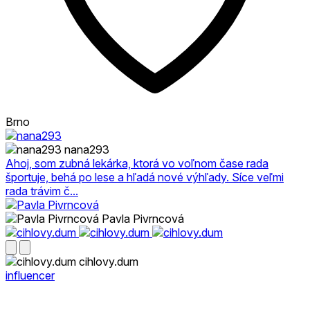
Brno
nana293
Ahoj, som zubná lekárka, ktorá vo voľnom čase rada
športuje, behá po lese a hľadá nové výhľady. Síce veľmi
rada trávim č...
Pavla Pivrncová
cihlovy.dum
influencer