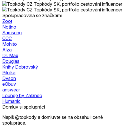
Spolupracovala se značkami
Zoot
Notino
Samsung
CCC
Mohito
Alza
Dr. Max
Douglas
Knihy Dobrovský
Pilulka
Dyson
eObuv
answear
Lounge by Zalando
Humanic
Domluv si spolupráci
Napiš @topkody a domluvte se na obsahu i ceně
spolupráce.