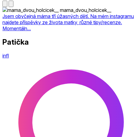
mama_dvou_holcicek__
Jsem obyčejná máma tří úžasných dětí. Na mém instagramu
najdete příspěvky ze života matky, různé tipy/recenze.
Momentáln...
Patička
infl