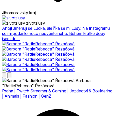
Jihomoravský kraj
zivotslusy
Ahoj! Jmenuji se Lucka, ale říká se mi Lusy. Na Instagramu
se mi podařilo něco neuvěřitelného. Během krátké doby
jsem do...
Barbora
"RattieRebecca" Řezáčová
Praha | Twitch Streamer & Gaming | Jezdectví & Bouldering
| Animals | Fashion | GenZ