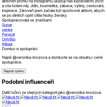
aktivním profilu na instagramu ukazuji náš každodenní život
a vše kolem něj. Jídlo, kosmetika, zábava, výlety, cestování,
inspirace. Zároveň jsem začala být sportovně aktivní, abych
se po dětěch opět cítila hezky žensky.
Spolupracovala se značkami
Sunar
venira
Perwoll
OnlyBio
Kiibaa
Domluv si spolupráci
Napiš @veronika-brozova a domluvte se na obsahu i ceně
spolupráce.
Napsat zprávu
Podobní influenceři
Další tvůrci ze stejných kategorií jako @veronika-brozova.