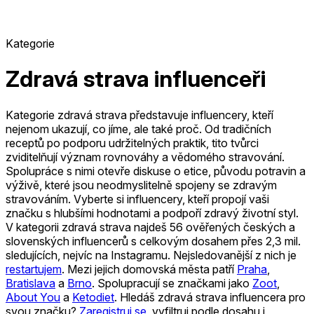
Kategorie
Zdravá strava influenceři
Kategorie zdravá strava představuje influencery, kteří
nejenom ukazují, co jíme, ale také proč. Od tradičních
receptů po podporu udržitelných praktik, tito tvůrci
zviditelňují význam rovnováhy a vědomého stravování.
Spolupráce s nimi otevře diskuse o etice, původu potravin a
výživě, které jsou neodmyslitelně spojeny se zdravým
stravováním. Vyberte si influencery, kteří propojí vaši
značku s hlubšími hodnotami a podpoří zdravý životní styl.
V kategorii zdravá strava najdeš 56 ověřených českých a
slovenských influencerů s celkovým dosahem přes 2,3 mil.
sledujících, nejvíc na Instagramu.
Nejsledovanější z nich je
restartujem
.
Mezi jejich domovská města patří
Praha
,
Bratislava
a
Brno
.
Spolupracují se značkami jako
Zoot
,
About You
a
Ketodiet
.
Hledáš zdravá strava influencera pro
svou značku?
Zaregistruj se
, vyfiltruj podle dosahu i