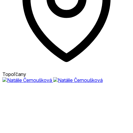
Topoľčany