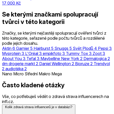
17 000 Kč
Se kterými značkami spolupracují
tvůrci v této kategorii
Značky, se kterými nejčastěji spolupracují ověření tvůrci z
této kategorie, seřazené podle počtu tvůrců a rozdělené
podle jejich dosahu.
Aktin
6
Garnier
5
Hairburst
5
Snuggs
5
Svět Plodů
4
Pepsi
3
Myprotein
3
L'Oréal
3
empikfoto
3
Tummy Tox
3
Zoot
3
About You
3
Tefal
3
Maybelline New York
2
Dermalogica
2
dm drogerie markt
2
Daniel Wellington
2
Bioruze
2
Trendyol
2
audiotéka
2
Nano
Micro
Střední
Makro
Mega
Často kladené otázky
Vše, co potřebuješ vědět o zdravá strava influencerech na
infl.cz.
Kolik zdravá strava influencerů je v databázi?