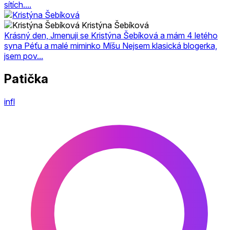
sítích....
Kristýna Šebíková
Krásný den, Jmenuji se Kristýna Šebíková a mám 4 letého
syna Péťu a malé miminko Míšu Nejsem klasická blogerka,
jsem pov...
Patička
infl