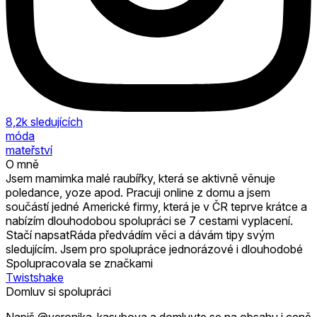
8,2k
sledujících
móda
mateřství
O mně
Jsem mamimka malé raubířky, která se aktivně věnuje
poledance, yoze apod. Pracuji online z domu a jsem
součástí jedné Americké firmy, která je v ČR teprve krátce a
nabízím dlouhodobou spolupráci se 7 cestami vyplacení.
Stačí napsatRáda předvádím věci a dávám tipy svým
sledujícím. Jsem pro spolupráce jednorázové i dlouhodobé
Spolupracovala se značkami
Twistshake
Domluv si spolupráci
Napiš @veronika-kasubova a domluvte se na obsahu i ceně