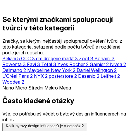
Se kterými značkami spolupracují
tvůrci v této kategorii
Značky, se kterými nejčastěji spolupracují ověření tvůrci z
této kategorie, seřazené podle počtu tvůrců a rozdělené
podle jejich dosahu.
Beliani
5
CCC
3
dm drogerie markt
3
Zoot
3
Bonami
3
Rowenta
3
Favi
3
Tefal
3
Yves Rocher
2
Garnier
2
Nivea
2
Delimano
2
Maybelline New York
2
Daniel Wellington
2
L'Oréal Paris
2
NYX
2
posterstore
2
Desenio
2
Leifheit
2
Woodea
2
Nano
Micro
Střední
Makro
Mega
Často kladené otázky
Vše, co potřebuješ vědět o bytový design influencerech na
infl.cz.
Kolik bytový design influencerů je v databázi?