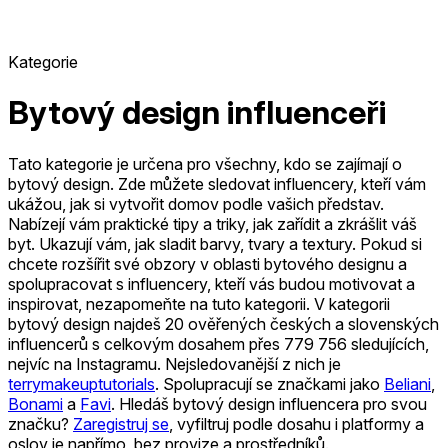
Kategorie
Bytový design influenceři
Tato kategorie je určena pro všechny, kdo se zajímají o
bytový design. Zde můžete sledovat influencery, kteří vám
ukážou, jak si vytvořit domov podle vašich představ.
Nabízejí vám praktické tipy a triky, jak zařídit a zkrášlit váš
byt. Ukazují vám, jak sladit barvy, tvary a textury. Pokud si
chcete rozšířit své obzory v oblasti bytového designu a
spolupracovat s influencery, kteří vás budou motivovat a
inspirovat, nezapomeňte na tuto kategorii.
V kategorii
bytový design najdeš 20 ověřených českých a slovenských
influencerů s celkovým dosahem přes 779 756 sledujících,
nejvíc na Instagramu.
Nejsledovanější z nich je
terrymakeuptutorials
.
Spolupracují se značkami jako
Beliani
,
Bonami
a
Favi
.
Hledáš bytový design influencera pro svou
značku?
Zaregistruj se
, vyfiltruj podle dosahu i platformy a
oslov je napřímo, bez provize a prostředníků.