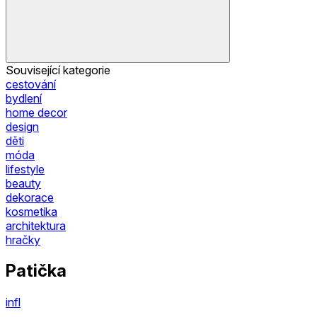
Související kategorie
cestování
bydlení
home decor
design
děti
móda
lifestyle
beauty
dekorace
kosmetika
architektura
hračky
Patička
infl