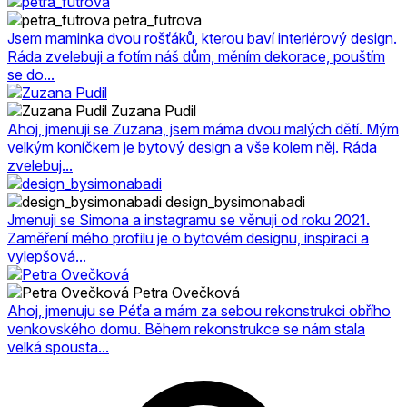
petra_futrova
Jsem maminka dvou rošťáků, kterou baví interiérový design.
Ráda zvelebuji a fotím náš dům, měním dekorace, pouštím
se do...
Zuzana Pudil
Ahoj, jmenuji se Zuzana, jsem máma dvou malých dětí. Mým
velkým koníčkem je bytový design a vše kolem něj. Ráda
zvelebuj...
design_bysimonabadi
Jmenuji se Simona a instagramu se věnuji od roku 2021.
Zaměření mého profilu je o bytovém designu, inspiraci a
vylepšová...
Petra Ovečková
Ahoj, jmenuju se Péťa a mám za sebou rekonstrukci obřího
venkovského domu. Během rekonstrukce se nám stala
velká spousta...