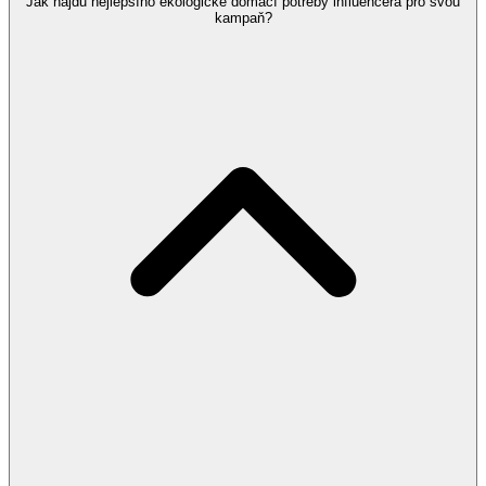
Jak najdu nejlepšího ekologické domácí potřeby influencera pro svou
kampaň?