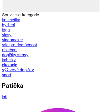
Související kategorie
kosmetika
bydlení
jóga
vlasy
videomaker
vše pro domácnost
oblečení
doplňky stravy
kabelky
ekologie
výživové doplňky
sport
Patička
infl