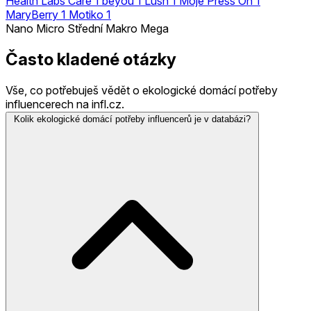
Health Labs Care
1
beyou
1
Lush
1
Moje Press On
1
MaryBerry
1
Motiko
1
Nano
Micro
Střední
Makro
Mega
Často kladené otázky
Vše, co potřebuješ vědět o ekologické domácí potřeby
influencerech na infl.cz.
Kolik ekologické domácí potřeby influencerů je v databázi?