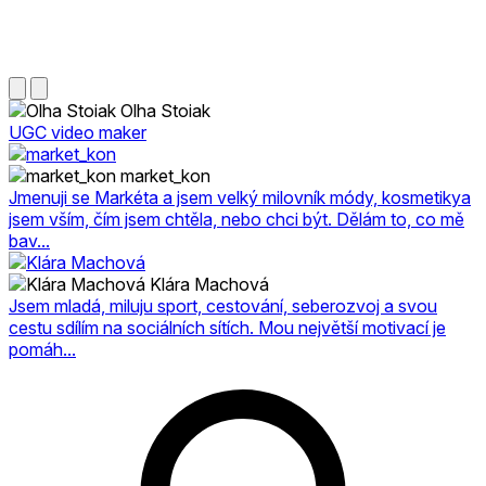
Olha Stoiak
UGC video maker
market_kon
Jmenuji se Markéta a jsem velký milovník módy, kosmetikya
jsem vším, čím jsem chtěla, nebo chci být. Dělám to, co mě
bav...
Klára Machová
Jsem mladá, miluju sport, cestování, seberozvoj a svou
cestu sdílím na sociálních sítích. Mou největší motivací je
pomáh...