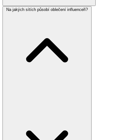
Na jakých sítích působí oblečení influenceři?