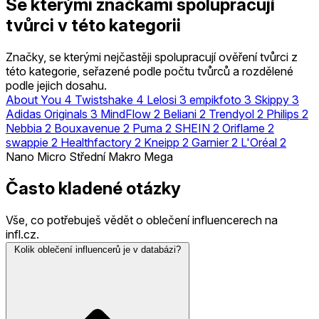
Se kterými značkami spolupracují
tvůrci v této kategorii
Značky, se kterými nejčastěji spolupracují ověření tvůrci z
této kategorie, seřazené podle počtu tvůrců a rozdělené
podle jejich dosahu.
About You
4
Twistshake
4
Lelosi
3
empikfoto
3
Skippy
3
Adidas Originals
3
MindFlow
2
Beliani
2
Trendyol
2
Philips
2
Nebbia
2
Bouxavenue
2
Puma
2
SHEIN
2
Oriflame
2
swappie
2
Healthfactory
2
Kneipp
2
Garnier
2
L'Oréal
2
Nano
Micro
Střední
Makro
Mega
Často kladené otázky
Vše, co potřebuješ vědět o oblečení influencerech na
infl.cz.
Kolik oblečení influencerů je v databázi?