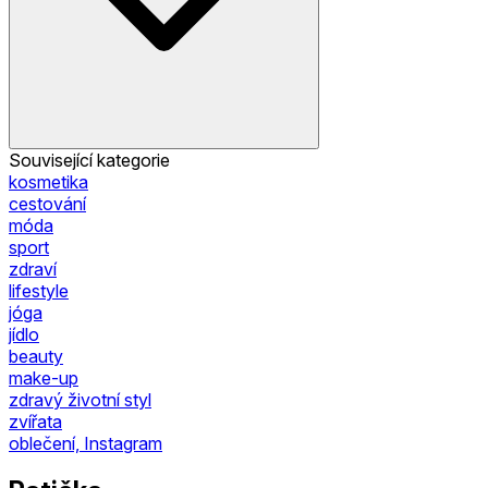
Související kategorie
kosmetika
cestování
móda
sport
zdraví
lifestyle
jóga
jídlo
beauty
make-up
zdravý životní styl
zvířata
oblečení, Instagram