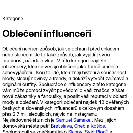
Kategorie
Oblečení influenceři
Oblečení není jen způsob, jak se ochránit před chladem
nebo sluncem. Je to také způsob, jak vyjádřit svou
osobnost, náladu a vkus. V této kategorii najdete
influencery, kteří se věnují oblečení jako formě umění a
sebevyjádření. Jsou to lidé, kteří znají historii a současnost
módy, sledují novinky a trendy, a dokáží vytvořit zajímavé a
originální outfity. Spolupráce s influencery z této kategorie
vám může pomoci zvýšit povědomí o vaší značce, získat
nové zákazníky a fanoušky, a posílit vaši reputaci v oblasti
módy a oblečení.
V kategorii oblečení najdeš 43 ověřených
českých a slovenských influencerů s celkovým dosahem
přes 2,7 mil. sledujících, nejvíc na Instagramu.
Nejsledovanější z nich je
Samuel Samake
.
Mezi jejich
domovská města patří
Bratislava
,
Cheb
a
Košice
.
Spolupracují se značkami jako
Skippy
,
Svět Plodů
a