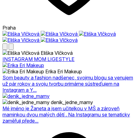
Praha
Eliška Vlčková
INSTAGRAM MOM LIGESTYLE
Erika Eri Makeup
Som beauty a fashion nadšenec, svojmu blogu sa venujem
už pár rokov a svoju tvorbu primárne sústreďujem na
Instagram a Y...
denik_jedne_mamy
Mé jméno je Žaneta a jsem učitelkou v MŠ a zároveň
maminkou dvou malých dětí . Na Instagramu se tematicky
zaměřuji přede...