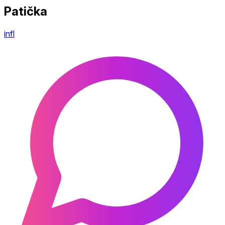
Patička
infl