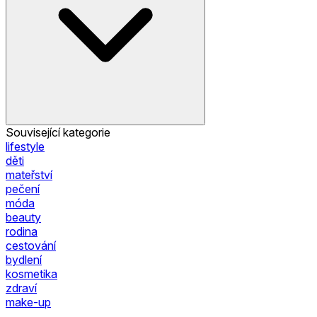
Související kategorie
lifestyle
děti
mateřství
pečení
móda
beauty
rodina
cestování
bydlení
kosmetika
zdraví
make-up