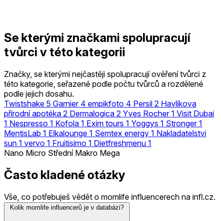
Se kterými značkami spolupracují
tvůrci v této kategorii
Značky, se kterými nejčastěji spolupracují ověření tvůrci z
této kategorie, seřazené podle počtu tvůrců a rozdělené
podle jejich dosahu.
Twistshake
5
Garnier
4
empikfoto
4
Persil
2
Havlíkova
přírodní apotéka
2
Dermalogica
2
Yves Rocher
1
Visit Dubai
1
Nespresso
1
Kofola
1
Exim tours
1
Yoggys
1
Stronger
1
MentisLab
1
Elkalounge
1
Semtex energy
1
Nakladatelstvi
sun
1
vervo
1
Fruitisimo
1
Dietfreshmenu
1
Nano
Micro
Střední
Makro
Mega
Často kladené otázky
Vše, co potřebuješ vědět o momlife influencerech na infl.cz.
Kolik momlife influencerů je v databázi?