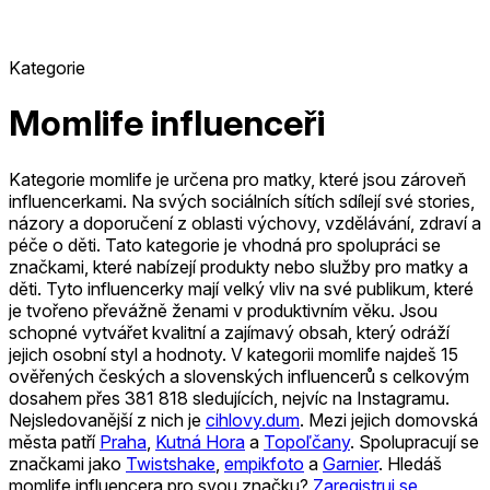
Kategorie
Momlife influenceři
Kategorie momlife je určena pro matky, které jsou zároveň
influencerkami. Na svých sociálních sítích sdílejí své stories,
názory a doporučení z oblasti výchovy, vzdělávání, zdraví a
péče o děti. Tato kategorie je vhodná pro spolupráci se
značkami, které nabízejí produkty nebo služby pro matky a
děti. Tyto influencerky mají velký vliv na své publikum, které
je tvořeno převážně ženami v produktivním věku. Jsou
schopné vytvářet kvalitní a zajímavý obsah, který odráží
jejich osobní styl a hodnoty.
V kategorii momlife najdeš 15
ověřených českých a slovenských influencerů s celkovým
dosahem přes 381 818 sledujících, nejvíc na Instagramu.
Nejsledovanější z nich je
cihlovy.dum
.
Mezi jejich domovská
města patří
Praha
,
Kutná Hora
a
Topoľčany
.
Spolupracují se
značkami jako
Twistshake
,
empikfoto
a
Garnier
.
Hledáš
momlife influencera pro svou značku?
Zaregistruj se
,