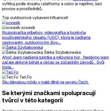
vyfiltruj podle dosahu i platformy a oslov je napřímo, bez
provize a prostředníků.
Top outdoorové vybavení influenceři
xoxaxik
Rozprávačka príbehov, videografka a tvorkyňa
používateľského obsahu (UGC), ktorá je nadšená
cestovaním, outdoorovým živo...
Šárka Szybakowska
Ahoj! Jsem nadšená turistka a milovnice hor . Nedávno jsem
začala aktivně běhat a občas se zúčastním závodů . Svůj
Insta...
Teri.Fo
Šiju dámskou módu v malé dílně na severu Čech.
Se kterými značkami spolupracují
tvůrci v této kategorii