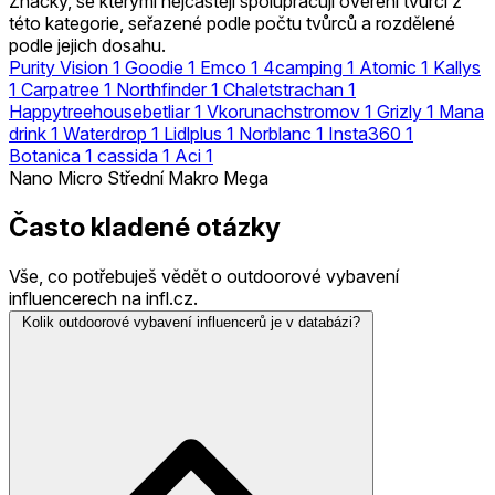
Značky, se kterými nejčastěji spolupracují ověření tvůrci z
této kategorie, seřazené podle počtu tvůrců a rozdělené
podle jejich dosahu.
Purity Vision
1
Goodie
1
Emco
1
4camping
1
Atomic
1
Kallys
1
Carpatree
1
Northfinder
1
Chaletstrachan
1
Happytreehousebetliar
1
Vkorunachstromov
1
Grizly
1
Mana
drink
1
Waterdrop
1
Lidlplus
1
Norblanc
1
Insta360
1
Botanica
1
cassida
1
Aci
1
Nano
Micro
Střední
Makro
Mega
Často kladené otázky
Vše, co potřebuješ vědět o outdoorové vybavení
influencerech na infl.cz.
Kolik outdoorové vybavení influencerů je v databázi?