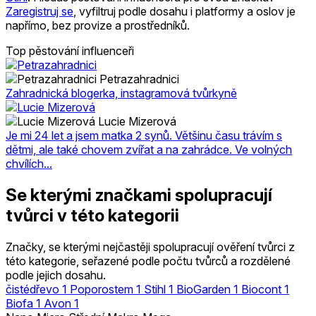
Zaregistruj se
, vyfiltruj podle dosahu i platformy a oslov je
napřímo, bez provize a prostředníků.
Top pěstování influenceři
Petrazahradnici
Zahradnická blogerka, instagramová tvůrkyně
Lucie Mizerová
Je mi 24 let a jsem matka 2 synů. Většinu času trávím s
dětmi, ale také chovem zvířat a na zahrádce. Ve volných
chvílích...
Se kterými značkami spolupracují
tvůrci v této kategorii
Značky, se kterými nejčastěji spolupracují ověření tvůrci z
této kategorie, seřazené podle počtu tvůrců a rozdělené
podle jejich dosahu.
čistédřevo
1
Poporostem
1
Stihl
1
BioGarden
1
Biocont
1
Biofa
1
Avon
1