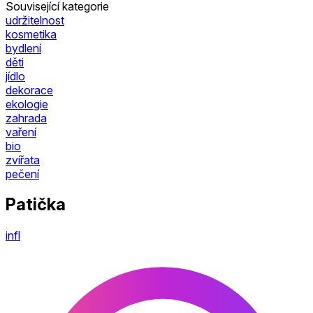
Související kategorie
udržitelnost
kosmetika
bydlení
děti
jídlo
dekorace
ekologie
zahrada
vaření
bio
zvířata
pečení
Patička
infl