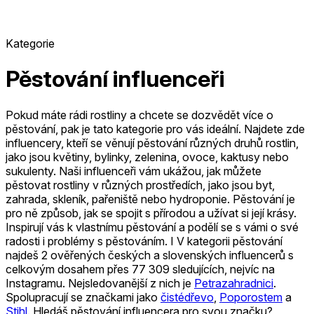
Kategorie
Pěstování influenceři
Pokud máte rádi rostliny a chcete se dozvědět více o
pěstování, pak je tato kategorie pro vás ideální. Najdete zde
influencery, kteří se věnují pěstování různých druhů rostlin,
jako jsou květiny, bylinky, zelenina, ovoce, kaktusy nebo
sukulenty. Naši influenceři vám ukážou, jak můžete
pěstovat rostliny v různých prostředích, jako jsou byt,
zahrada, skleník, pařeniště nebo hydroponie. Pěstování je
pro ně způsob, jak se spojit s přírodou a užívat si její krásy.
Inspirují vás k vlastnímu pěstování a podělí se s vámi o své
radosti i problémy s pěstováním. I
V kategorii pěstování
najdeš 2 ověřených českých a slovenských influencerů s
celkovým dosahem přes 77 309 sledujících, nejvíc na
Instagramu.
Nejsledovanější z nich je
Petrazahradnici
.
Spolupracují se značkami jako
čistédřevo
,
Poporostem
a
Stihl
.
Hledáš pěstování influencera pro svou značku?