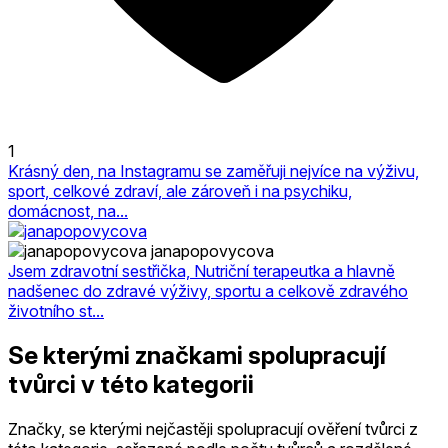
1
Krásný den, na Instagramu se zaměřuji nejvíce na výživu,
sport, celkové zdraví, ale zároveň i na psychiku,
domácnost, na...
janapopovycova
Jsem zdravotní sestřička, Nutriční terapeutka a hlavně
nadšenec do zdravé výživy, sportu a celkově zdravého
životního st...
Se kterými značkami spolupracují
tvůrci v této kategorii
Značky, se kterými nejčastěji spolupracují ověření tvůrci z