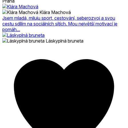
Praha
Klára Machová
Jsem mladá, miluju sport, cestování, seberozvoj a svou
cestu sdílím na sociálních sítích. Mou největší motivací je
pomáh...
Láskyplná bruneta