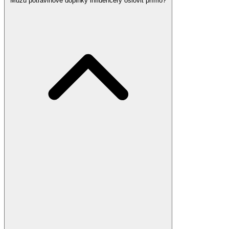
Můžu potravinové doplňky influencery oslovit přímo?