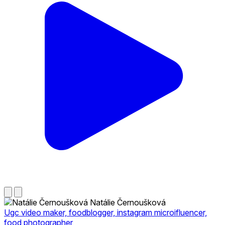
Natálie Černoušková
Ugc video maker, foodblogger, instagram microifluencer,
food photographer