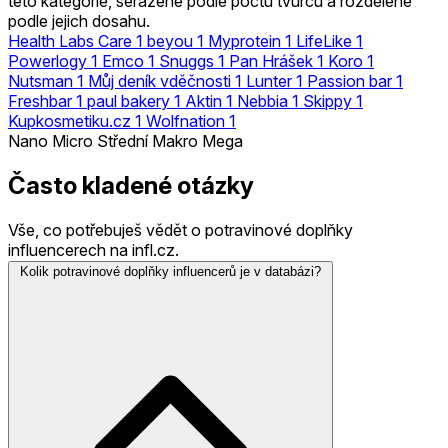
této kategorie, seřazené podle počtu tvůrců a rozdělené
podle jejich dosahu.
Health Labs Care
1
beyou
1
Myprotein
1
LifeLike
1
Powerlogy
1
Emco
1
Snuggs
1
Pan Hrášek
1
Koro
1
Nutsman
1
Můj deník vděčnosti
1
Lunter
1
Passion bar
1
Freshbar
1
paul bakery
1
Aktin
1
Nebbia
1
Skippy
1
Kupkosmetiku.cz
1
Wolfnation
1
Nano
Micro
Střední
Makro
Mega
Často kladené otázky
Vše, co potřebuješ vědět o potravinové doplňky
influencerech na infl.cz.
Kolik potravinové doplňky influencerů je v databázi?