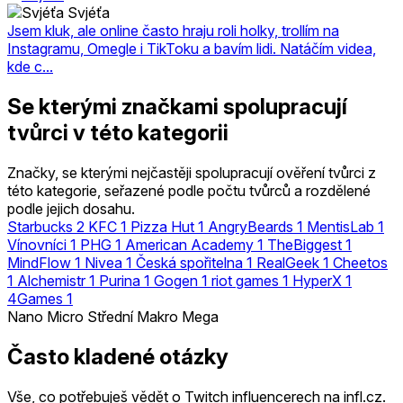
Svjéťa
Jsem kluk, ale online často hraju roli holky, trollím na
Instagramu, Omegle i TikToku a bavím lidi. Natáčím videa,
kde c...
Se kterými značkami spolupracují
tvůrci v této kategorii
Značky, se kterými nejčastěji spolupracují ověření tvůrci z
této kategorie, seřazené podle počtu tvůrců a rozdělené
podle jejich dosahu.
Starbucks
2
KFC
1
Pizza Hut
1
AngryBeards
1
MentisLab
1
Vínovníci
1
PHG
1
American Academy
1
TheBiggest
1
MindFlow
1
Nivea
1
Česká spořitelna
1
RealGeek
1
Cheetos
1
Alchemistr
1
Purina
1
Gogen
1
riot games
1
HyperX
1
4Games
1
Nano
Micro
Střední
Makro
Mega
Často kladené otázky
Vše, co potřebuješ vědět o Twitch influencerech na infl.cz.