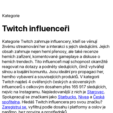
Kategorie
Twitch influenceři
Kategorie Twitch zahrnuje influencery, kteří se věnují
živému streamování her a interakci s jejich sledujícími. Jejich
obsah zahrnuje nejen herní přenosy, ale také recenze
herních zařízení, komentované gameplaye a diskuse o
herních trendech. Tito influenceři mají schopnost okamžitě
reagovat na dotazy a podněty sledujících, čímž vytvářejí
silnou a loajální komunitu. Jsou ideální pro propagaci her,
herního vybavení a souvisejících produktů.
V kategorii
Twitch najdeš 4 ověřených českých a slovenských
influencerů s celkovým dosahem přes 165 917 sledujících,
nejvíc na Instagramu.
Nejsledovanější z nich je
Starovec
.
Spolupracují se značkami jako
Starbucks
,
Nivea
a
Česká
spořitelna
.
Hledáš Twitch influencera pro svou značku?
Zaregistruj se
, vyfiltruj podle dosahu i platformy a oslov je
napřímo, bez provize a prostředníků.