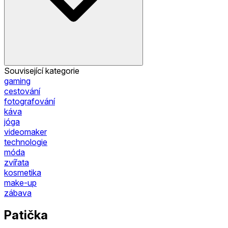
Související kategorie
gaming
cestování
fotografování
káva
jóga
videomaker
technologie
móda
zvířata
kosmetika
make-up
zábava
Patička