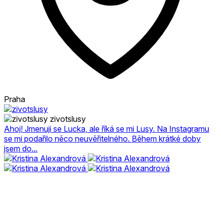
Praha
zivotslusy
Ahoj! Jmenuji se Lucka, ale říká se mi Lusy. Na Instagramu
se mi podařilo něco neuvěřitelného. Během krátké doby
jsem do...