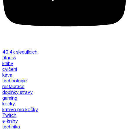
40,4k
sledujících
fitness
knihy
cvičení
káva
technologie
restaurace
doplňky stravy
gaming
kočky
krmivo pro kočky
Twitch
e-knihy
technika