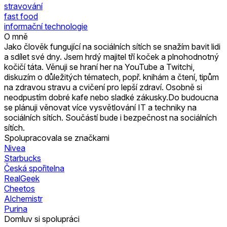
stravování
fast food
informační technologie
O mně
Jako člověk fungující na sociálních sítích se snažím bavit lidi
a sdílet své dny. Jsem hrdý majitel tří koček a plnohodnotný
kočičí táta. Věnuji se hraní her na YouTube a Twitchi,
diskuzím o důležitých tématech, popř. knihám a čtení, tipům
na zdravou stravu a cvičení pro lepší zdraví. Osobně si
neodpustím dobré kafe nebo sladké zákusky.Do budoucna
se plánuji věnovat více vysvětlování IT a techniky na
sociálních sítích. Součástí bude i bezpečnost na sociálních
sítích.
Spolupracovala se značkami
Nivea
Starbucks
Česká spořitelna
RealGeek
Cheetos
Alchemistr
Purina
Domluv si spolupráci