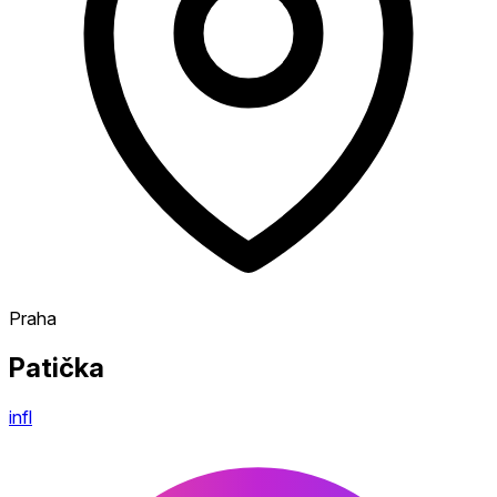
Praha
Patička
infl