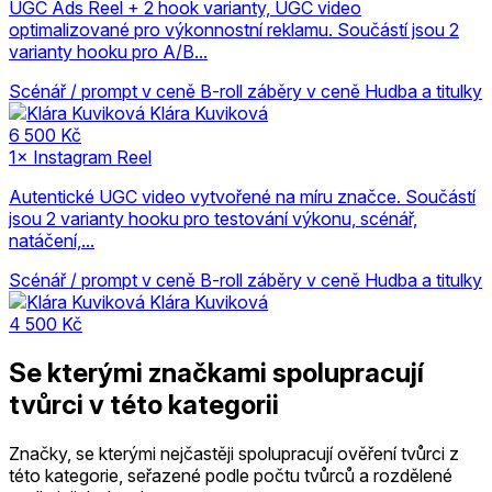
UGC Ads Reel + 2 hook varianty, UGC video
optimalizované pro výkonnostní reklamu. Součástí jsou 2
varianty hooku pro A/B...
Scénář / prompt v ceně
B-roll záběry v ceně
Hudba a titulky
Klára Kuviková
6 500 Kč
1× Instagram Reel
Autentické UGC video vytvořené na míru značce. Součástí
jsou 2 varianty hooku pro testování výkonu, scénář,
natáčení,...
Scénář / prompt v ceně
B-roll záběry v ceně
Hudba a titulky
Klára Kuviková
4 500 Kč
Se kterými značkami spolupracují
tvůrci v této kategorii
Značky, se kterými nejčastěji spolupracují ověření tvůrci z
této kategorie, seřazené podle počtu tvůrců a rozdělené