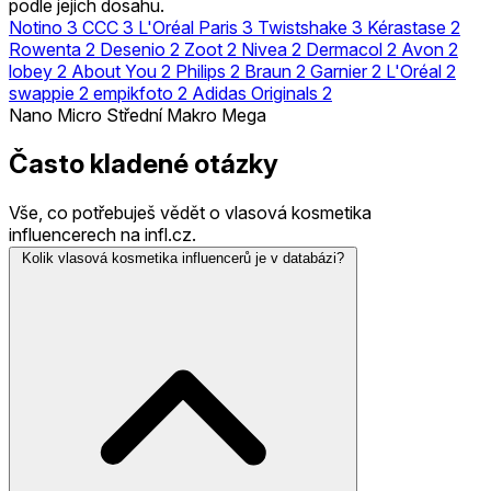
podle jejich dosahu.
Notino
3
CCC
3
L'Oréal Paris
3
Twistshake
3
Kérastase
2
Rowenta
2
Desenio
2
Zoot
2
Nivea
2
Dermacol
2
Avon
2
lobey
2
About You
2
Philips
2
Braun
2
Garnier
2
L'Oréal
2
swappie
2
empikfoto
2
Adidas Originals
2
Nano
Micro
Střední
Makro
Mega
Často kladené otázky
Vše, co potřebuješ vědět o vlasová kosmetika
influencerech na infl.cz.
Kolik vlasová kosmetika influencerů je v databázi?