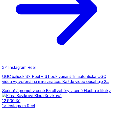
3× Instagram Reel
UGC balíček 3× Reel + 6 hook variant Tři autentická UGC
videa vytvořená na míru značce. Každé video obsahuje 2...
Scénář / prompt v ceně
B-roll záběry v ceně
Hudba a titulky
Klára Kuviková
12 900 Kč
1× Instagram Reel