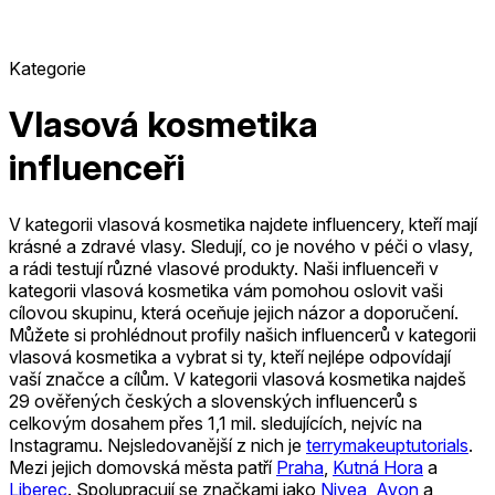
Kategorie
Vlasová kosmetika
influenceři
V kategorii vlasová kosmetika najdete influencery, kteří mají
krásné a zdravé vlasy. Sledují, co je nového v péči o vlasy,
a rádi testují různé vlasové produkty. Naši influenceři v
kategorii vlasová kosmetika vám pomohou oslovit vaši
cílovou skupinu, která oceňuje jejich názor a doporučení.
Můžete si prohlédnout profily našich influencerů v kategorii
vlasová kosmetika a vybrat si ty, kteří nejlépe odpovídají
vaší značce a cílům.
V kategorii vlasová kosmetika najdeš
29 ověřených českých a slovenských influencerů s
celkovým dosahem přes 1,1 mil. sledujících, nejvíc na
Instagramu.
Nejsledovanější z nich je
terrymakeuptutorials
.
Mezi jejich domovská města patří
Praha
,
Kutná Hora
a
Liberec
.
Spolupracují se značkami jako
Nivea
,
Avon
a