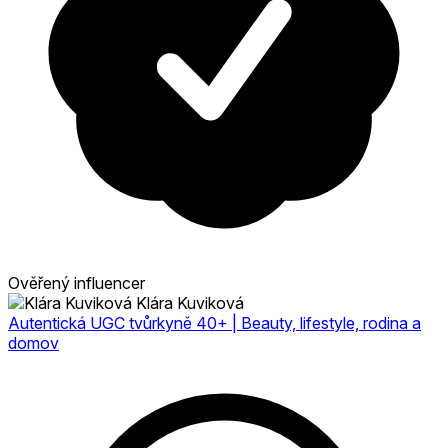
Ověřený influencer
Klára Kuviková
Autentická UGC tvůrkyně 40+ | Beauty, lifestyle, rodina a
domov