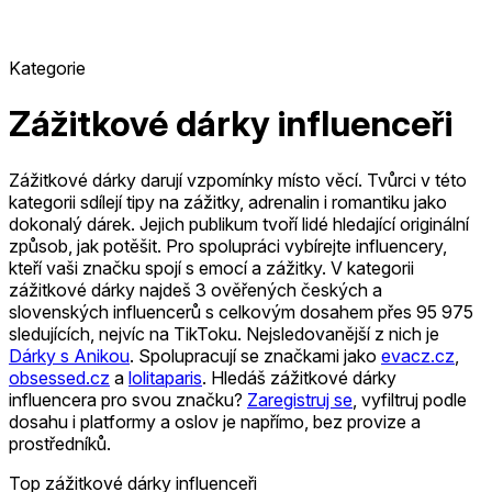
Kategorie
Zážitkové dárky influenceři
Zážitkové dárky darují vzpomínky místo věcí. Tvůrci v této
kategorii sdílejí tipy na zážitky, adrenalin i romantiku jako
dokonalý dárek. Jejich publikum tvoří lidé hledající originální
způsob, jak potěšit. Pro spolupráci vybírejte influencery,
kteří vaši značku spojí s emocí a zážitky.
V kategorii
zážitkové dárky najdeš 3 ověřených českých a
slovenských influencerů s celkovým dosahem přes 95 975
sledujících, nejvíc na TikToku.
Nejsledovanější z nich je
Dárky s Anikou
.
Spolupracují se značkami jako
evacz.cz
,
obsessed.cz
a
lolitaparis
.
Hledáš zážitkové dárky
influencera pro svou značku?
Zaregistruj se
, vyfiltruj podle
dosahu i platformy a oslov je napřímo, bez provize a
prostředníků.
Top zážitkové dárky influenceři