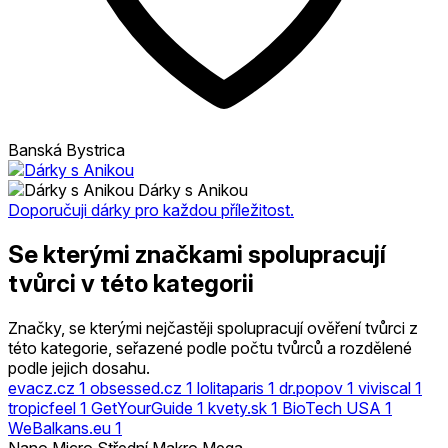
Banská Bystrica
Dárky s Anikou
Doporučuji dárky pro každou příležitost.
Se kterými značkami spolupracují
tvůrci v této kategorii
Značky, se kterými nejčastěji spolupracují ověření tvůrci z
této kategorie, seřazené podle počtu tvůrců a rozdělené
podle jejich dosahu.
evacz.cz
1
obsessed.cz
1
lolitaparis
1
dr.popov
1
viviscal
1
tropicfeel
1
GetYourGuide
1
kvety.sk
1
BioTech USA
1
WeBalkans.eu
1
Nano
Micro
Střední
Makro
Mega