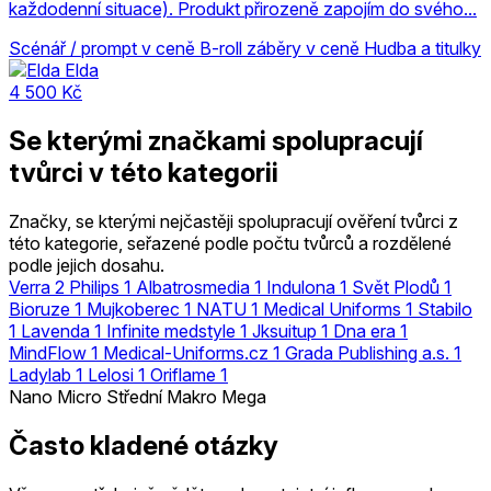
každodenní situace). Produkt přirozeně zapojím do svého...
Scénář / prompt v ceně
B-roll záběry v ceně
Hudba a titulky
Elda
4 500 Kč
Se kterými značkami spolupracují
tvůrci v této kategorii
Značky, se kterými nejčastěji spolupracují ověření tvůrci z
této kategorie, seřazené podle počtu tvůrců a rozdělené
podle jejich dosahu.
Verra
2
Philips
1
Albatrosmedia
1
Indulona
1
Svět Plodů
1
Bioruze
1
Mujkoberec
1
NATU
1
Medical Uniforms
1
Stabilo
1
Lavenda
1
Infinite medstyle
1
Jksuitup
1
Dna era
1
MindFlow
1
Medical-Uniforms.cz
1
Grada Publishing a.s.
1
Ladylab
1
Lelosi
1
Oriflame
1
Nano
Micro
Střední
Makro
Mega
Často kladené otázky