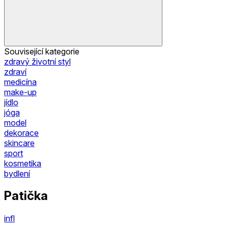
Související kategorie
zdravý životní styl
zdraví
medicína
make-up
jídlo
jóga
model
dekorace
skincare
sport
kosmetika
bydlení
Patička
infl