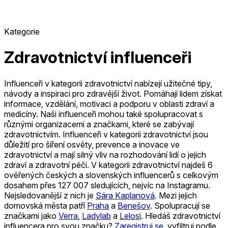
Kategorie
Zdravotnictví influenceři
Influenceři v kategorii zdravotnictví nabízejí užitečné tipy,
návody a inspiraci pro zdravější život. Pomáhají lidem získat
informace, vzdělání, motivaci a podporu v oblasti zdraví a
medicíny. Naši influenceři mohou také spolupracovat s
různými organizacemi a značkami, které se zabývají
zdravotnictvím. Influenceři v kategorii zdravotnictví jsou
důležití pro šíření osvěty, prevence a inovace ve
zdravotnictví a mají silný vliv na rozhodování lidí o jejich
zdraví a zdravotní péči.
V kategorii zdravotnictví najdeš 6
ověřených českých a slovenských influencerů s celkovým
dosahem přes 127 007 sledujících, nejvíc na Instagramu.
Nejsledovanější z nich je
Sára Kaplanová
.
Mezi jejich
domovská města patří
Praha
a
Benešov
.
Spolupracují se
značkami jako
Verra
,
Ladylab
a
Lelosi
.
Hledáš zdravotnictví
influencera pro svou značku?
Zaregistruj se
, vyfiltruj podle