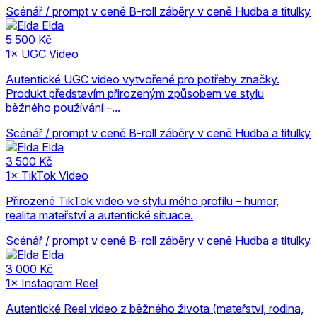
Scénář / prompt v ceně
B-roll záběry v ceně
Hudba a titulky
Elda
5 500 Kč
1× UGC Video
Autentické UGC video vytvořené pro potřeby značky.
Produkt představím přirozeným způsobem ve stylu
běžného používání –...
Scénář / prompt v ceně
B-roll záběry v ceně
Hudba a titulky
Elda
3 500 Kč
1× TikTok Video
Přirozené TikTok video ve stylu mého profilu – humor,
realita mateřství a autentické situace.
Scénář / prompt v ceně
B-roll záběry v ceně
Hudba a titulky
Elda
3 000 Kč
1× Instagram Reel
Autentické Reel video z běžného života (mateřství, rodina,