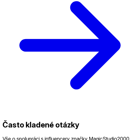
Často kladené otázky
Vše o spolupráci s influencery značky MagicStudio2000.