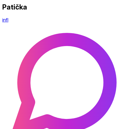
Patička
infl