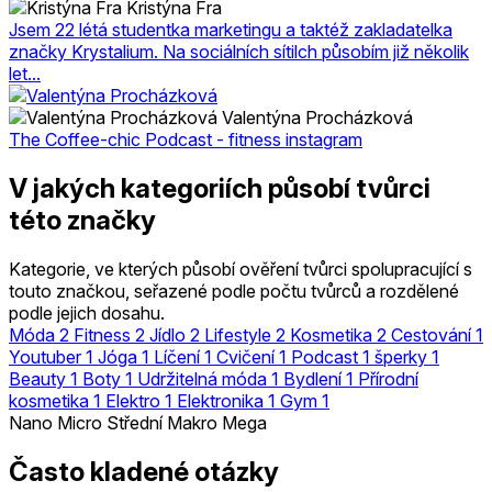
Kristýna Fra
Jsem 22 létá studentka marketingu a taktéž zakladatelka
značky Krystalium. Na sociálních sítilch působím již několik
let...
Valentýna Procházková
The Coffee-chic Podcast - fitness instagram
V jakých kategoriích působí tvůrci
této značky
Kategorie, ve kterých působí ověření tvůrci spolupracující s
touto značkou, seřazené podle počtu tvůrců a rozdělené
podle jejich dosahu.
Móda
2
Fitness
2
Jídlo
2
Lifestyle
2
Kosmetika
2
Cestování
1
Youtuber
1
Jóga
1
Líčení
1
Cvičení
1
Podcast
1
šperky
1
Beauty
1
Boty
1
Udržitelná móda
1
Bydlení
1
Přírodní
kosmetika
1
Elektro
1
Elektronika
1
Gym
1
Nano
Micro
Střední
Makro
Mega
Často kladené otázky