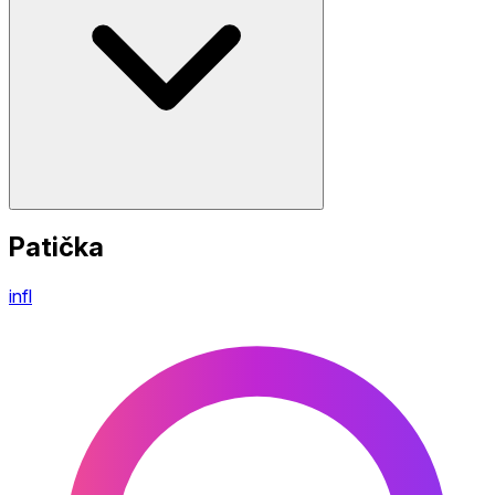
Patička
infl