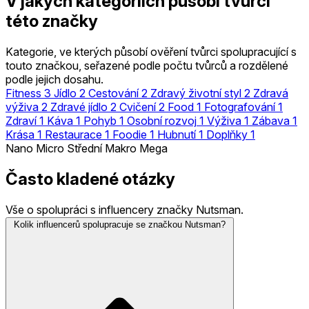
V jakých kategoriích působí tvůrci
této značky
Kategorie, ve kterých působí ověření tvůrci spolupracující s
touto značkou, seřazené podle počtu tvůrců a rozdělené
podle jejich dosahu.
Fitness
3
Jídlo
2
Cestování
2
Zdravý životní styl
2
Zdravá
výživa
2
Zdravé jídlo
2
Cvičení
2
Food
1
Fotografování
1
Zdraví
1
Káva
1
Pohyb
1
Osobní rozvoj
1
Výživa
1
Zábava
1
Krása
1
Restaurace
1
Foodie
1
Hubnutí
1
Doplňky
1
Nano
Micro
Střední
Makro
Mega
Často kladené otázky
Vše o spolupráci s influencery značky Nutsman.
Kolik influencerů spolupracuje se značkou Nutsman?