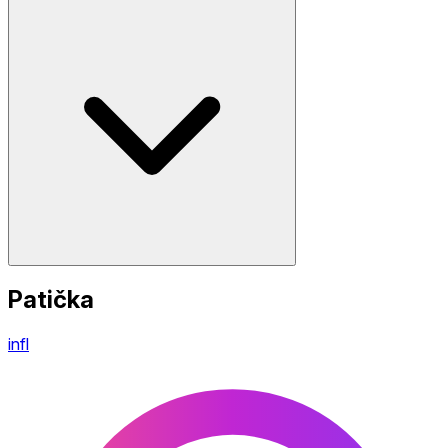
Patička
infl