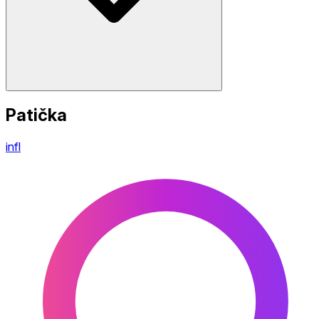
Patička
infl