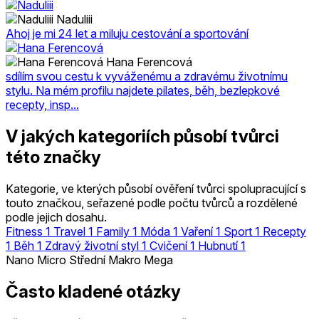
Naduliii
Ahoj je mi 24 let a miluju cestování a sportování
Hana Ferencová
sdílím svou cestu k vyváženému a zdravému životnímu
stylu. Na mém profilu najdete pilates, běh, bezlepkové
recepty, insp...
V jakých kategoriích působí tvůrci
této značky
Kategorie, ve kterých působí ověření tvůrci spolupracující s
touto značkou, seřazené podle počtu tvůrců a rozdělené
podle jejich dosahu.
Fitness
1
Travel
1
Family
1
Móda
1
Vaření
1
Sport
1
Recepty
1
Běh
1
Zdravý životní styl
1
Cvičení
1
Hubnutí
1
Nano
Micro
Střední
Makro
Mega
Často kladené otázky