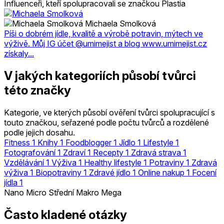
Influenceři, kteří spolupracovali se značkou Plastia
Michaela Smolková
Píši o dobrém jídle, kvalitě a výrobě potravin, mýtech ve
výživě. Můj IG účet @umimejist a blog www.umimejist.cz
získaly...
V jakých kategoriích působí tvůrci
této značky
Kategorie, ve kterých působí ověření tvůrci spolupracující s
touto značkou, seřazené podle počtu tvůrců a rozdělené
podle jejich dosahu.
Fitness
1
Knihy
1
Foodblogger
1
Jídlo
1
Lifestyle
1
Fotografování
1
Zdraví
1
Recepty
1
Zdravá strava
1
Vzdělávání
1
Výživa
1
Healthy lifestyle
1
Potraviny
1
Zdravá
výživa
1
Biopotraviny
1
Zdravé jídlo
1
Online nakup
1
Focení
jídla
1
Nano
Micro
Střední
Makro
Mega
Často kladené otázky