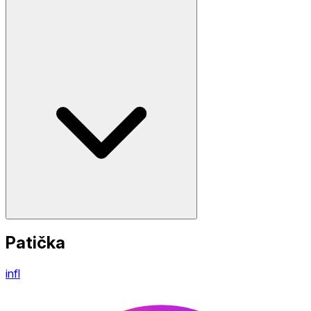
Patička
infl