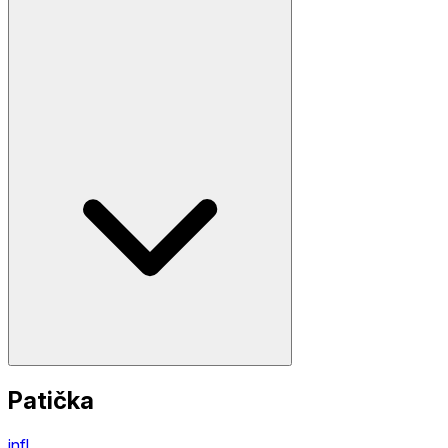
Patička
infl