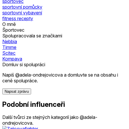
sportovec
sportovní pomůcky
sportovní vybavení
fitness recepty
O mně
Športovec
Spolupracovala se značkami
Nebbia
Timme
Scitec
Kompava
Domluv si spolupráci
Napiš @adela-ondrejovicova a domluvte se na obsahu i
ceně spolupráce.
Napsat zprávu
Podobní influenceři
Další tvůrci ze stejných kategorií jako @adela-
ondrejovicova.