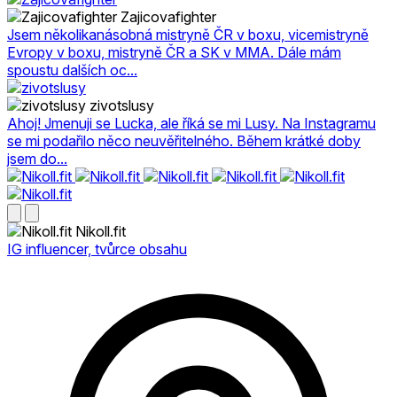
Zajicovafighter
Jsem několikanásobná mistryně ČR v boxu, vicemistryně
Evropy v boxu, mistryně ČR a SK v MMA. Dále mám
spoustu dalších oc...
zivotslusy
Ahoj! Jmenuji se Lucka, ale říká se mi Lusy. Na Instagramu
se mi podařilo něco neuvěřitelného. Během krátké doby
jsem do...
Nikoll.fit
IG influencer, tvůrce obsahu