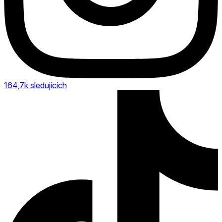
164,7k
sledujících