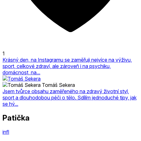
1
Krásný den, na Instagramu se zaměřuji nejvíce na výživu,
sport, celkové zdraví, ale zároveň i na psychiku,
domácnost, na...
Tomáš Sekera
Jsem tvůrce obsahu zaměřeného na zdravý životní styl,
sport a dlouhodobou péči o tělo. Sdílím jednoduché tipy, jak
se hý...
Patička
infl