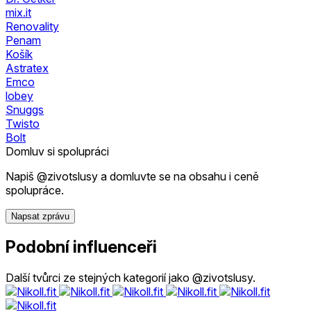
mix.it
Renovality
Penam
Košík
Astratex
Emco
lobey
Snuggs
Twisto
Bolt
Domluv si spolupráci
Napiš @zivotslusy a domluvte se na obsahu i ceně
spolupráce.
Napsat zprávu
Podobní influenceři
Další tvůrci ze stejných kategorií jako @zivotslusy.