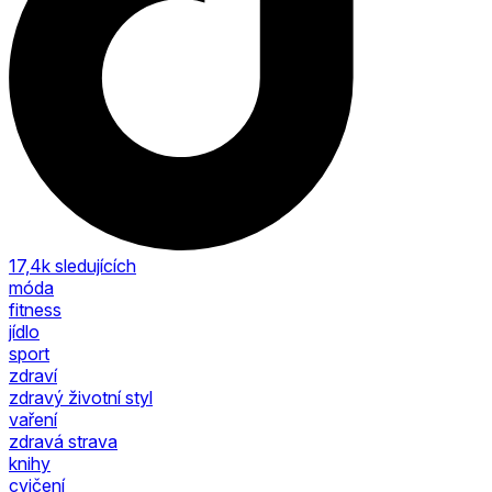
17,4k
sledujících
móda
fitness
jídlo
sport
zdraví
zdravý životní styl
vaření
zdravá strava
knihy
cvičení