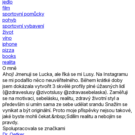
jedlo
film
sportovní pomůcky
pohyb
sportovní vybavení
život
víno
iphone
pizza
books
realita
O mně
Ahoj! Jmenuji se Lucka, ale říká se mi Lusy. Na Instagramu
se mi podařilo něco neuvěřitelného. Během krátké doby
jsem dokázala vytvořit 3 skvělé profily plné úžasných lidí
(@zdraveslusy @zivotslusy @zdravasebelaska). Zaměřuji
se na motivaci, sebelásku, realitu, zdravý životní styl a
především si umím sama ze sebe udělat srandu Snažím se
vynikat a být originální. Proto moje příspěvky nejsou takové,
jaké byste mohli čekat.&nbsp;Sdílím realitu a nebojím se
pravdy.
Spolupracovala se značkami
Dr. Oetker